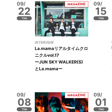
09/
09/
22
15
THU
THU
INTERVIEW
La.mamaリアルタイムクロ
ニクルvol.17
ーJUN SKY WALKER(S)
とLa.mamaー
09/
09/
08
01
THU
THU