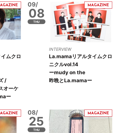
09/
08
THU
INTERVIEW
タイムクロ
La.mamaリアルタイムクロ
ニクルvol.14
ーmudy on the
 /
昨晩とLa.mamaー
スオーケ
maー
08/
25
THU