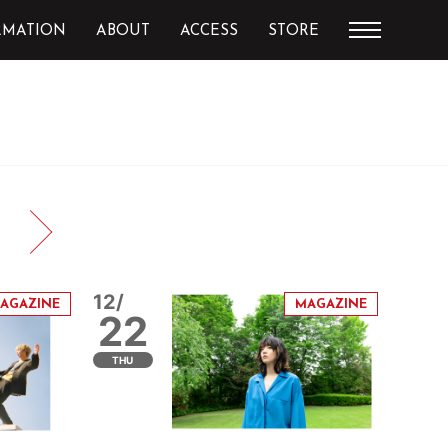
RMATION
ABOUT
ACCESS
STORE
12/
22
THU