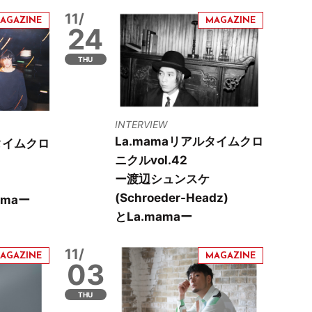
11/
24
THU
INTERVIEW
La.mamaリアルタイムクロ
タイムクロ
ニクルvol.42
ー​​渡辺シュンスケ
(Schroeder-Headz)
amaー
とLa.mamaー
11/
03
THU