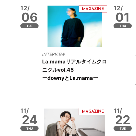
12/
12/
06
01
TUE
THU
INTERVIEW
La.mamaリアルタイムクロ
ニクルvol.45
ー​​downyとLa.mamaー
11/
11/
24
22
THU
TUE