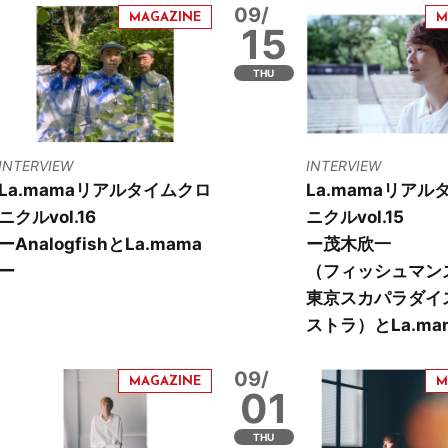
09/
15
THU
INTERVIEW
INTERVIEW
La.mamaリアルタイムクロ
La.mamaリアル
ニクルvol.16
ニクルvol.15
ーAnalogfishとLa.mama
ー茂木欣一
ー
（フィッシュマンズ
東京スカパラダイ
ストラ）とLa.ma
09/
01
THU