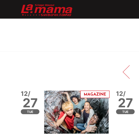
12/
12/
27
27
TUE
TUE