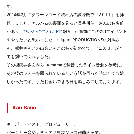
す。
2014年2月にタワーレコード渋谷店の試聴機で『2.0.1.1.』を拝
聴しました。アルバムの裏面を見ると長谷川健一さんのお名前
があり、“
みらいのことば
”を聴いた瞬間にこの2組でイベント
をやりたいと思いました。origami PRODUCTIONSの対馬さ
ん、熊井さんとの出会いもこの時が初めてで、『2.0.1.1』が全
てを繋いでくれました。
その後熊井さんからLa.mamaで録音したライブ音源を参考に、
その後のツアーを回られているという話を伺った時はとても嬉
しかったです。またお会いできる日を楽しみにしております。
Kan Sano
キーボーディスト／プロデューサー。
バークリー音楽大学ピアノ専攻ジャズ作曲科卒業。