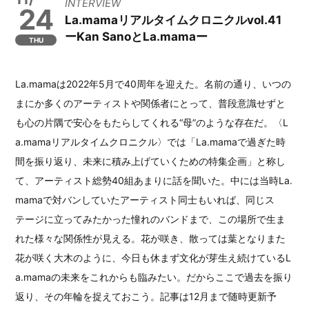
INTERVIEW
24
La.mamaリアルタイムクロニクルvol.41
ーKan SanoとLa.mamaー
THU
La.mamaは2022年5月で40周年を迎えた。名前の通り、いつの
まにか多くのアーティストや関係者にとって、普段意識せずと
も心の片隅で安心をもたらしてくれる“母”のような存在だ。〈L
a.mamaリアルタイムクロニクル〉では「La.mamaで過ぎた時
間を振り返り、未来に積み上げていくための特集企画」と称し
て、アーティスト総勢40組あまりに話を聞いた。中には当時La.
mamaで対バンしていたアーティスト同士もいれば、同じス
テージに立ってみたかった憧れのバンドまで、この場所で生ま
れた様々な関係性が見える。花が咲き、散っては葉となりまた
花が咲く大木のように、今日も休まず文化が芽生え続けているL
a.mamaの未来をこれからも臨みたい。だからここで過去を振り
返り、その年輪を捉えておこう。記事は12月まで随時更新予