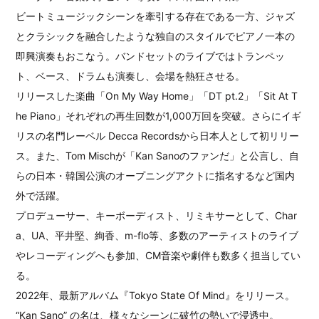
ビートミュージックシーンを牽引する存在である一方、ジャズ
とクラシックを融合したような独自のスタイルでピアノ一本の
即興演奏もおこなう。バンドセットのライブではトランペッ
ト、ベース、ドラムも演奏し、会場を熱狂させる。
リリースした楽曲「On My Way Home」「DT pt.2」「Sit At T
he Piano」それぞれの再生回数が1,000万回を突破。さらにイギ
リスの名門レーベル Decca Recordsから日本人として初リリー
ス。また、Tom Mischが「Kan Sanoのファンだ」と公言し、自
らの日本・韓国公演のオープニングアクトに指名するなど国内
外で活躍。
プロデューサー、キーボーディスト、リミキサーとして、Char
a、UA、平井堅、絢香、m-flo等、多数のアーティストのライブ
やレコーディングへも参加、CM音楽や劇伴も数多く担当してい
る。
2022年、最新アルバム『Tokyo State Of Mind』をリリース。
“Kan Sano” の名は、様々なシーンに破竹の勢いで浸透中。