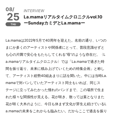
08/
INTERVIEW
25
La.mamaリアルタイムクロニクルvol.10
ーSundayカミデとLa.mamaー
THU
La.mamaは2022年5月で40周年を迎えた。名前の通り、いつの
まにか多くのアーティストや関係者にとって、普段意識せずと
も心の片隅で安心をもたらしてくれる“母”のような存在だ。〈L
a.mamaリアルタイムクロニクル〉では「La.mamaで過ぎた時
間を振り返り、未来に積み上げていくための特集企画」と称し
て、アーティスト総勢40組あまりに話を聞いた。中には当時La.
mamaで対バンしていたアーティスト同士もいれば、同じス
テージに立ってみたかった憧れのバンドまで、この場所で生ま
れた様々な関係性が見える。花が咲き、散っては葉となりまた
花が咲く大木のように、今日も休まず文化が芽生え続けているL
a.mamaの未来をこれからも臨みたい。だからここで過去を振り