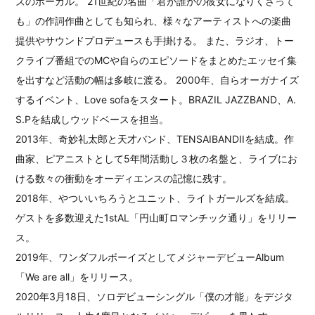
ズのボーカル。 21世紀の名曲「君が誰かの彼女になりくさって
も」の作詞作曲としても知られ、様々なアーティストへの楽曲
提供やサウンドプロデュースも手掛ける。 また、ラジオ、トー
クライブ番組でのMCや自らのエピソードをまとめたエッセイ集
を出すなど活動の幅は多岐に渡る。 2000年、自らオーガナイズ
するイベント、Love sofaをスタート。BRAZIL JAZZBAND、A.
S.Pを結成しウッドベースを担当。
2013年、奇妙礼太郎と天才バンド、TENSAIBANDIIを結成。作
曲家、ピアニストとして5年間活動し３枚の名盤と、ライブにお
ける数々の衝動をオーディエンスの記憶に残す。
2018年、やついいちろうとユニット、ライトガールズを結成。
ゲストを多数迎えた1stAL「円山町ロマンチック通り」をリリー
ス。
2019年、ワンダフルボーイズとしてメジャーデビューAlbum
「We are all」をリリース。
2020年3月18日、ソロデビューシングル「僕の才能」をデジタ