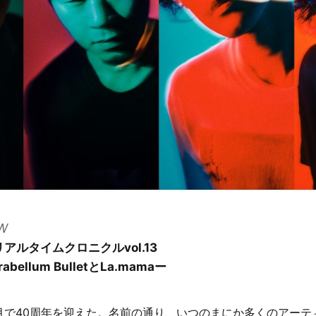
W
aリアルタイムクロニクルvol.13
abellum BulletとLa.mamaー
2年5月で40周年を迎えた。名前の通り、いつのまにか多くのアー