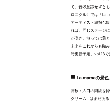
て、普段意識せずとも
ロニクル〉では「La
アーティスト総勢40
れば、同じステージに
が咲き、散っては葉と
未来をこれからも臨み
時更新予定。vol.13では
La.mamaの
菅原：入口の階段を降り
クリーム…はまだある