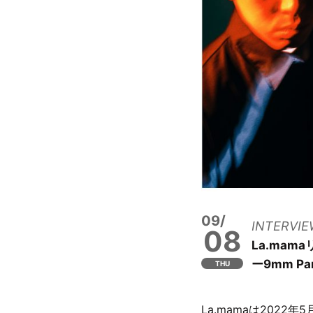
09/
INTERVIE
08
La.mam
ー9mm Par
THU
La.mamaは202