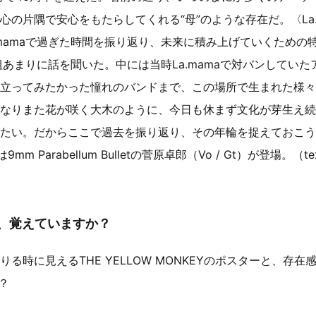
心の片隅で安心をもたらしてくれる“母”のような存在だ。〈La.
.mamaで過ぎた時間を振り返り、未来に積み上げていくための
組あまりに話を聞いた。中には当時La.mamaで対バンしてい
立ってみたかった憧れのバンドまで、この場所で生まれた様々
なりまた花が咲く大木のように、今日も休まず文化が芽生え続けて
たい。だからここで過去を振り返り、その年輪を捉えておこう
9mm Parabellum Bulletの菅原卓郎（Vo / Gt）が登場。（
景色、覚えていますか？
る時に見えるTHE YELLOW MONKEYのポスターと、存
？