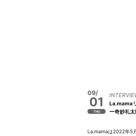
09/
INTERVIE
01
La.mam
ー奇妙礼太郎
THU
La.mamaは202