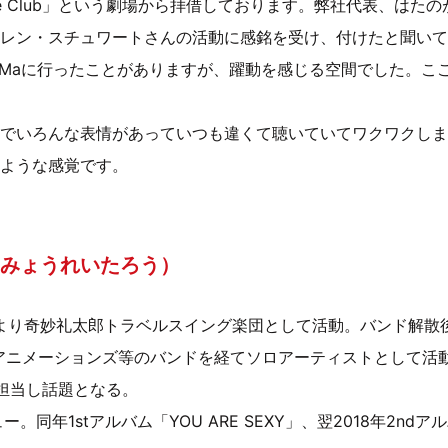
Theatre Club」という劇場から拝借しております。弊社代表、はたの
レン・スチュワートさんの活動に感銘を受け、付けたと聞いて
MaMaに行ったことがありますが、躍動を感じる空間でした。こ
でいろんな表情があっていつも違くて聴いていてワクワクしま
ような感覚です。
みょうれいたろう）
より奇妙礼太郎トラベルスイング楽団として活動。バンド解散後、TEN
・アニメーションズ等のバンドを経てソロアーティストとして活
担当し話題となる。
。同年1stアルバム「YOU ARE SEXY」、翌2018年2ndアルバ