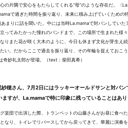
心の片隅で安心をもたらしてくれる“母”のような存在だ。〈La.
.mamaで過ぎた時間を振り返り、未来に積み上げていくための
組あまりに話を聞いた。中には当時La.mamaで対バンしてい
立ってみたかった憧れのバンドまで、この場所で生まれた様々
なりまた花が咲く大木のように、今日も休まず文化が芽生え続けて
たい。だからここで過去を振り返り、その年輪を捉えておこう
2では奇妙礼太郎が登場。（text：柴田真希）
寺尾紗穂さん、7月2日にはラッキーオールドサンと対バ
ますが、La.mamaで特に印象に残っていることはあ
グ楽団で出演した際、トランペットの山藤さんがお昼に食べた
となり、トイレでリバースしてから戻ってきて、華麗に演奏を