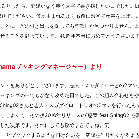
があるとしたら、間違いなく赤く太字で書き残したい日でした。La
と呼ばせてください。僕が生まれるよりも前に渋谷で産声を上げ、
ことに、どの引き出しを探しても尊敬しか見つかりません。ま
せることを願っています。40周年本当におめでとうございま
.mamaブッキングマネージャー）より
ントをありがとうございます。志人・スガダイローとの2マン
ッキングの中でもかなり攻めた日でした。この組み合わせをや
にShing02さんと志人・スガダイロートリオの2マンを行った
よくて、その後2016年リリースの”惑青 feat Shing02
した次第です。それにしても攻めすぎですね。笑
るともっとゾクゾクするような掛け合いを、空間を作りたくなるよ