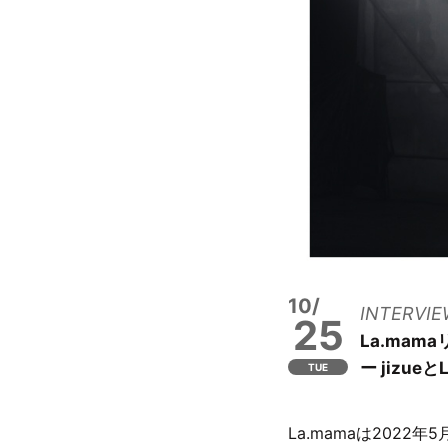
10/
INTERVIE
25
La.mam
ー jizueと
TUE
La.mamaは202