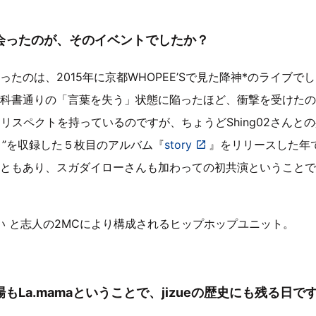
会ったのが、そのイベントでしたか？
たのは、2015年に京都WHOPEE’Sで見た降神*のライブで
科書通りの「言葉を失う」状態に陥ったほど、衝撃を受けたの
大なリスペクトを持っているのですが、ちょうどShing02さんとの
”を収録した５枚目のアルバム『
story
』をリリースした年
ともあり、スガダイローさんも加わっての初共演ということで
い と志人の2MCにより構成されるヒップホップユニット。
もLa.mamaということで、jizueの歴史にも残る日で