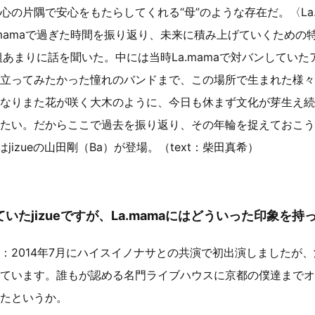
心の片隅で安心をもたらしてくれる“母”のような存在だ。〈La.
.mamaで過ぎた時間を振り返り、未来に積み上げていくための
組あまりに話を聞いた。中には当時La.mamaで対バンしてい
立ってみたかった憧れのバンドまで、この場所で生まれた様々
なりまた花が咲く大木のように、今日も休まず文化が芽生え続けて
たい。だからここで過去を振り返り、その年輪を捉えておこう
ではjizueの山田剛（Ba）が登場。（text：柴田真希）
いたjizueですが、La.mamaにはどういった印象を
：2014年7月にハイスイノナサとの共演で初出演しましたが
ています。誰もが認める名門ライブハウスに京都の僕達までオ
たというか。