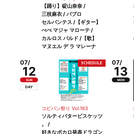
【踊り】碇山奈奈 /
三枝麻衣 / パブロ
セルバンテス /【ギター】
ぺぺ マジャ マローテ /
カルロス パルド /【歌】
マヌエル デ ラ マレーナ
07/
07/
12
13
SUN
MON
DAY
コピバン祭り Vol.163
ソルティバタービスケッツ
。 /
好きなボカロ発表ドラゴン