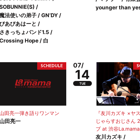
SOBUNNIE(S) /
younger than ye
魔法使いの弟子 / GN’DY /
びあびあはーと /
さきっちょバンド1.5 /
Crossing Hope / 白
07/
14
TUE
山田亮一弾き語りワンマン
『友川カズキ ×ヤ
じゃらすおじさん 
山田亮一
ブ at 渋谷La.mam
友川カズキ /