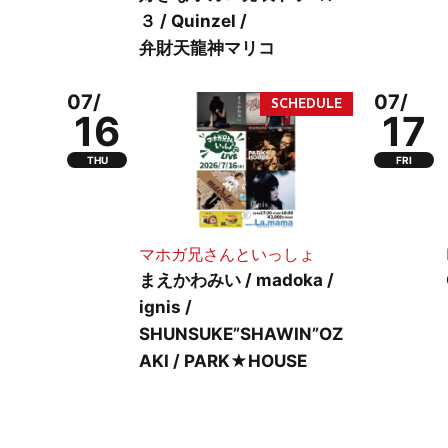
３ / Quinzel /
弁財天龍神マリコ
07/
07/
16
17
THU
FRI
マホガ兄さんといっしょ
まえかわみい / madoka /
ignis /
SHUNSUKE”SHAWIN”OZ
AKI / PARK★HOUSE