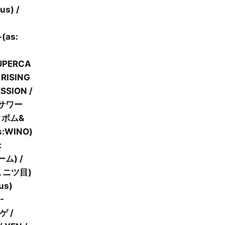
us) /
(as:
UPERCA
 RISING
SSION /
サワー
ンクボム&
WINO)
:
ム) /
 ニツ目)
us)
-
ゲ /