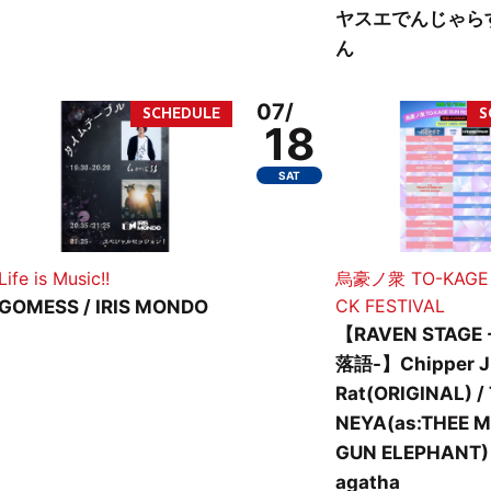
ヤスエでんじゃら
ん
07/
18
SAT
Life is Music!!
烏豪ノ衆 TO-KAGE 
CK FESTIVAL
GOMESS / IRIS MONDO
【RAVEN STAGE
落語-】Chipper J
Rat(ORIGINAL) /
NEYA(as:THEE M
GUN ELEPHANT) 
agatha