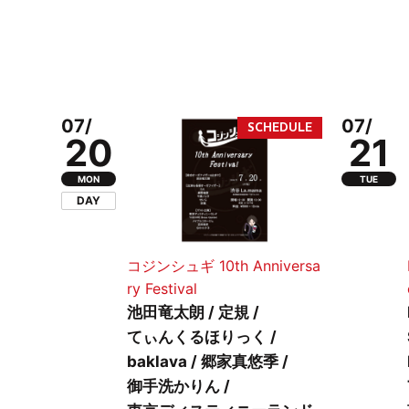
07/
07/
20
21
MON
TUE
DAY
コジンシュギ 10th Anniversa
ry Festival
池田竜太朗 / 定規 /
てぃんくるほりっく /
baklava / 郷家真悠季 /
御手洗かりん /