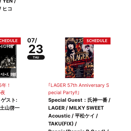
YEN /
 / ヒコ
07/
23
THU
5年！
｢LAGER 57th Anniversary S
の夜
pecial Party!!｣
/ ゲスト:
Special Guest：氏神一番 /
/土山啓一
LAGER / MILKY SWEET
Acoustic / 平松ケイ /
TAKU(FIX) /