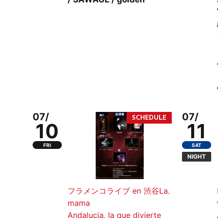
07/
07/
10
11
FRI
SAT
NIGHT
フラメンコライブ en 渋谷La.
mama
Andalucia, la que divierte