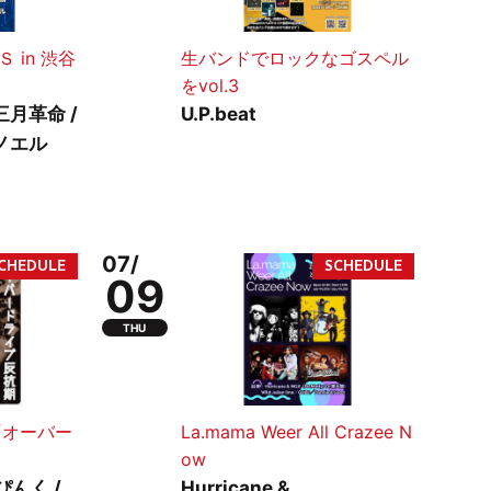
 in 渋谷
生バンドでロックなゴスペル
をvol.3
三月革命 /
U.P.beat
ノエル
07/
09
THU
『オーバー
La.mama Weer All Crazee N
ow
ぴんく /
Hurricane &