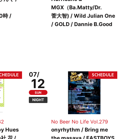
MGX（Ba.Matty/Dr.
20時 /
菅大智) / Wild Julian One
/ GOLD / Dannie B.Good
07/
12
SUN
NIGHT
62
No Beer No Life Vol.279
y Hues
onyrhythm / Bring me
社 花 /
the masaya / EASTBOYS