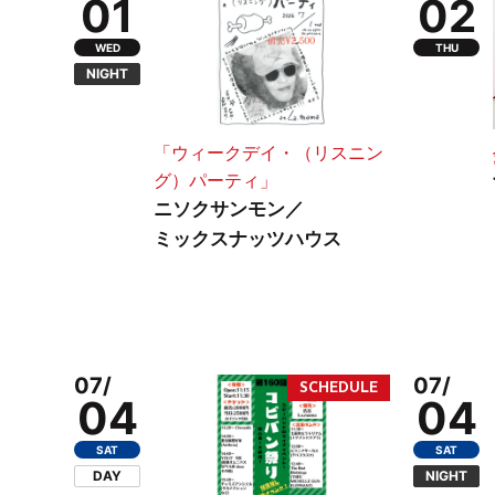
01
02
WED
THU
NIGHT
「ウィークデイ・（リスニン
グ）パーティ」
ニソクサンモン／
ミックスナッツハウス
07/
07/
04
04
SAT
SAT
DAY
NIGHT