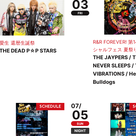
03
FRI
R&R FOREVER! 
愛生 還暦生誕祭
シャルフェス 夏祭
THE DEAD P☆P STARS
THE JAYPERS / 
NEVER SLEEPS /
VIBRATIONS / H
Bulldogs
07/
05
SUN
NIGHT