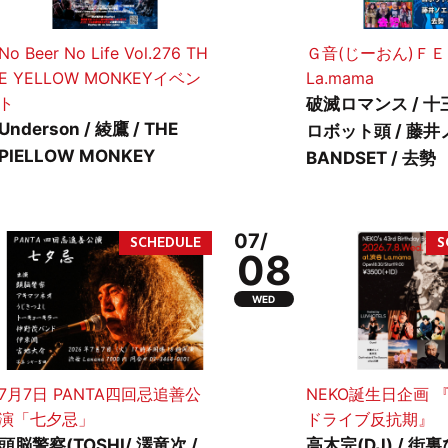
No Beer No Life Vol.276 TH
Ｇ音(じーおん)ＦＥＳ
E YELLOW MONKEYイベン
La.mama
ト
破滅ロマンス / 十
Underson / 綾鷹 / THE
ロボット頭 / 藤井
PIELLOW MONKEY
BANDSET / 去勢
07/
08
WED
7月7日 PANTA四回忌追善公
NEKO誕生日企画 
演「七夕忌」
ドライブ反抗期』
頭脳警察(TOSHI/ 澤竜次 /
高木完(DJ) / 街裏