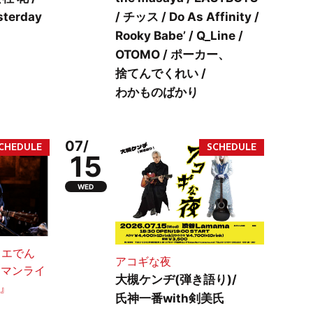
sterday
/ チッス / Do As Affinity /
Rooky Babe’ / Q_Line /
OTOMO / ポーカー、
捨てんでくれい /
わかものばかり
07/
15
WED
スエでん
アコギな夜
2マンライ
大槻ケンヂ(弾き語り)/
a』
氏神一番with剣美氏