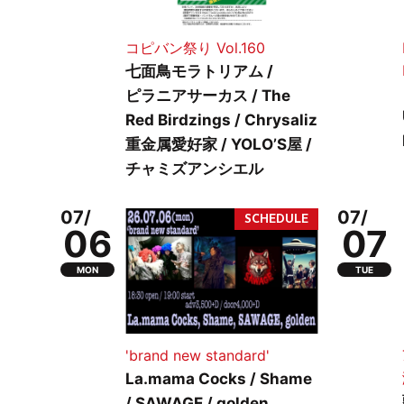
コピバン祭り Vol.160
七面鳥モラトリアム /
ピラニアサーカス / The
Red Birdzings / Chrysaliz
重金属愛好家 / YOLO’S屋 /
チャミズアンシエル
07/
07/
06
07
MON
TUE
'brand new standard'
La.mama Cocks / Shame
/ SAWAGE / golden