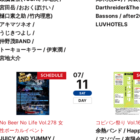
宮田岳 /おおくぼけい /
Darthreider&The
樋口素之助 /竹内理恵)
Bassons / after
アキマツネオ /
LUVHOTELS
うじきつよし /
仲野茂BAND /
トーキョーキラー / 伊東潤 /
宮地大介
07/
11
SAT
DAY
No Beer No Life Vol.278 女
コピバン祭り Vol.1
性ボーカルイベント
余熱バンド / Happ
JUICY AND YUMMY /
/ マソヅー / 有限会