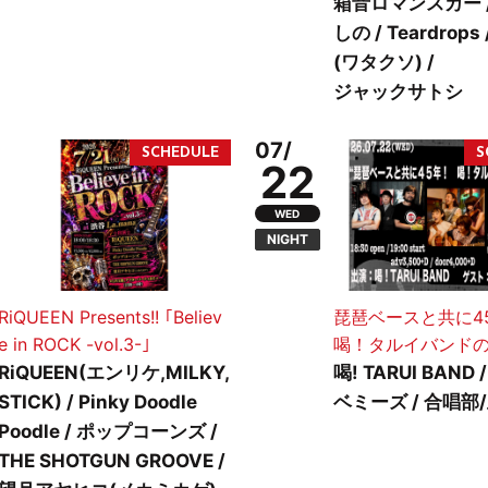
箱音ロマンスカー / 
しの / Teardrops
(ワタクソ) /
ジャックサトシ
07/
22
WED
NIGHT
RiQUEEN Presents!! ｢Believ
琵琶ベースと共に4
e in ROCK -vol.3-｣
喝！タルイバンド
RiQUEEN(エンリケ,MILKY,
喝! TARUI BAND 
STICK) / Pinky Doodle
ベミーズ / 合唱部
Poodle / ポップコーンズ /
THE SHOTGUN GROOVE /