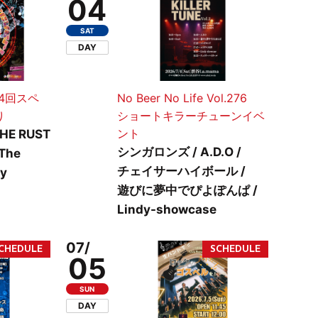
04
SAT
DAY
第14回スペ
No Beer No Life Vol.276
り
ショートキラーチューンイベ
ント
THE RUST
シンガロンズ / A.D.O /
 The
チェイサーハイボール /
ey
遊びに夢中でぴよぽんぱ /
Lindy-showcase
07/
05
SUN
DAY