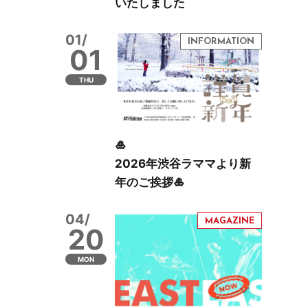
いたしました
01/
01
THU
🎍
2026年渋谷ラママより新
年のご挨拶🎍
04/
20
MON