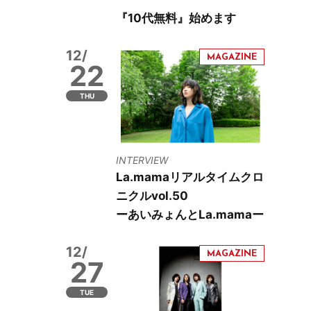
『10代無料』始めます
12/
22
THU
INTERVIEW
La.mamaリアルタイムクロ
ニクルvol.50
ーあいみょんとLa.mamaー
12/
27
TUE