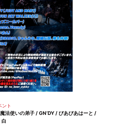
イベント
) / 魔法使いの弟子 / GN’DY / びあびあはーと /
/ 白