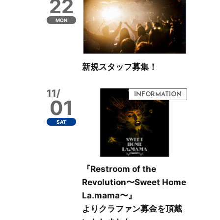
22
MON
新規スタッフ募集！
11/
01
SAT
『Restroom of the
Revolution〜Sweet Home
La.mama〜』
よりクラファン募金を頂戴