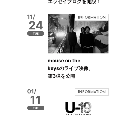
エッセイブログを開設！
11/
24
TUE
mouse on the
keysのライブ映像、
第3弾を公開
01/
11
TUE