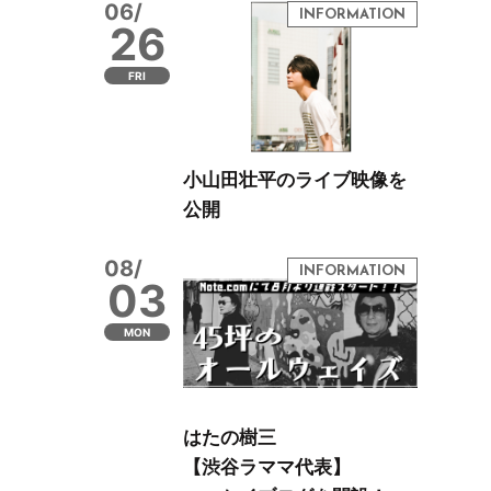
06/
26
FRI
小山田壮平のライブ映像を
公開
08/
03
MON
はたの樹三
【渋谷ラママ代表】