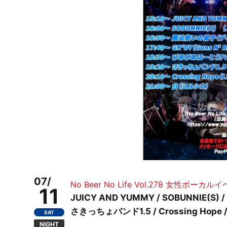
07/
No Beer No Life Vol.278 女性ボーカル
11
JUICY AND YUMMY / SOBUNNIE(S
さきっちょバンド1.5 / Crossing Hope 
SAT
NIGHT