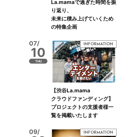
La.mamaで過ぎた時間を振
り返り、
未来に積み上げていくため
の特集企画
07/
10
THU
【渋谷La.mama
クラウドファンディング】
プロジェクトの支援者様一
覧を掲載いたします
09/