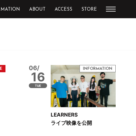
RMATION
ABOUT
ACCESS
STORE
06/
16
TUE
LEARNERS
ライブ映像を公開