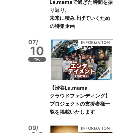
La.mamaで過ぎた時間を振
り返り、
未来に積み上げていくため
の特集企画
07/
10
THU
【渋谷La.mama
クラウドファンディング】
プロジェクトの支援者様一
覧を掲載いたします
09/