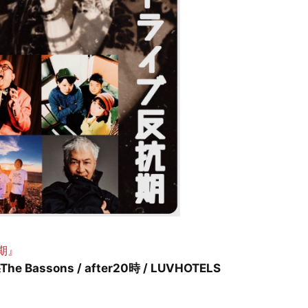
期』
he Bassons / after20時 / LUVHOTELS