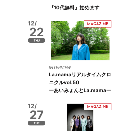
『10代無料』始めます
12/
22
THU
INTERVIEW
La.mamaリアルタイムクロ
ニクルvol.50
ーあいみょんとLa.mamaー
12/
27
TUE