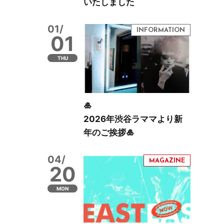
いたしました
01/
01
THU
🎍
2026年渋谷ラママより新
年のご挨拶🎍
04/
20
MON