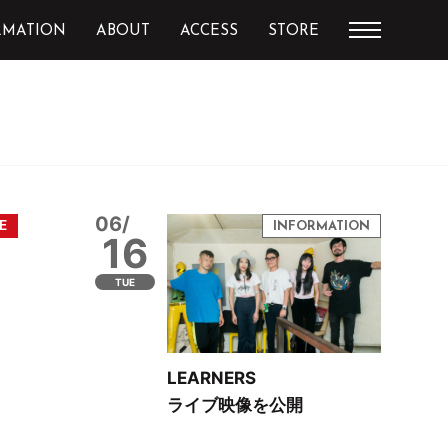
RMATION
ABOUT
ACCESS
STORE
06/
16
TUE
LEARNERS
ライブ映像を公開