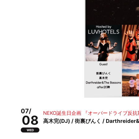
07/
NEKO誕生日企画 『オーバードライブ反抗
08
高木完(DJ) / 街裏ぴんく / Darthreider&T
WED