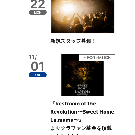
22
MON
新規スタッフ募集！
11/
01
SAT
『Restroom of the
Revolution〜Sweet Home
La.mama〜』
よりクラファン募金を頂戴