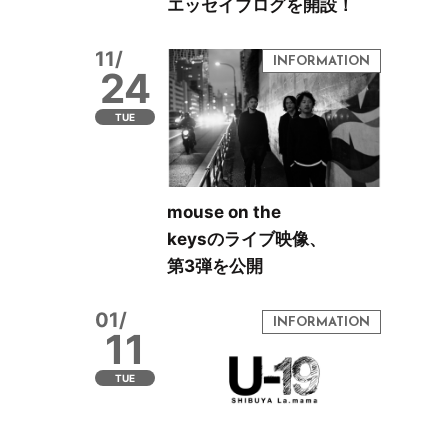
エッセイブログを開設！
11/
24
TUE
mouse on the
keysのライブ映像、
第3弾を公開
01/
11
TUE