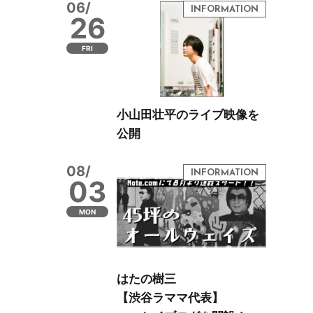
06/
26
FRI
小山田壮平のライブ映像を
公開
08/
03
MON
はたの樹三
【渋谷ラママ代表】