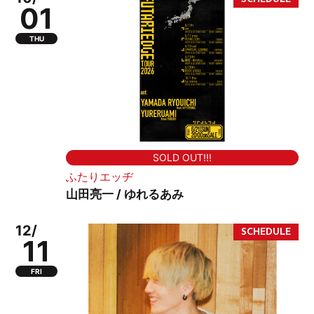
01
THU
SOLD OUT!!!
ふたりエッヂ
山田亮一 / ゆれるあみ
12/
11
FRI