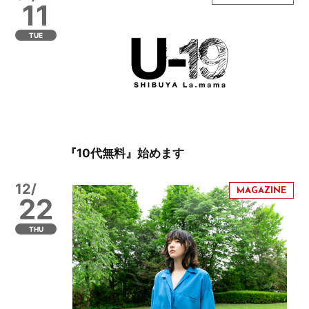
11
TUE
『10代無料』始めます
12/
22
THU