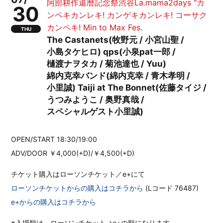
阿部耕作還暦記念祭渋谷La.mama2days "カ
30
ンペキカンレキ! カンゲキカンレキ! コーサク
カンペキ! Min to Max Fes.
THU
The Castanets(牧野元 / 小宮山聖 /
小島タケヒロ) qps(小泉pat一郎 /
樋渡ナヲタカ / 菊池達也 / Yuu)
綿内克幸バンド(綿内克幸 / 青木孝明 /
小里誠) Taiji at The Bonnet(佐藤タイジ /
うつみようこ / 奥野真哉 /
スペシャルゲスト小里誠)
OPEN/START 18:30/19:00
ADV/DOOR ￥4,000(+D)/￥4,500(+D)
チケット購入はローソンチケット／e+にて
ローソンチケットからの購入はコチラから
(Lコード 76487)
e+からの購入はコチラから
※入場順は、ローソンチケット→e+の順になります。