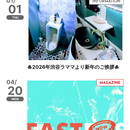
01/
01
THU
🎍2026年渋谷ラママより新年のご挨拶🎍
04/
20
MON