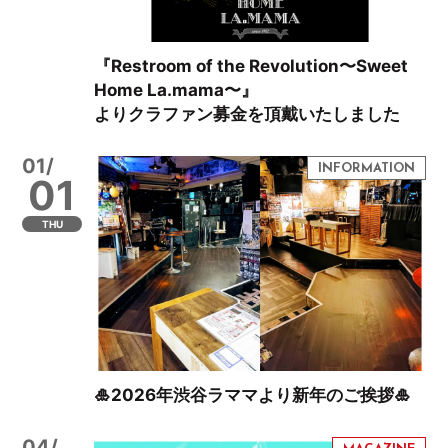
『Restroom of the Revolution〜Sweet
Home La.mama〜』
よりクラファン募金を頂戴いたしました
01/
01
THU
🎍2026年渋谷ラママより新年のご挨拶🎍
04/