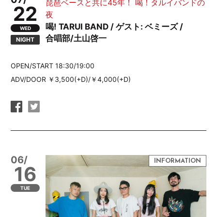
琵琶ベースと共に45年！ 喝！タルイバンドの
22
夜
喝! TARUI BAND / ゲスト: ベミーズ /
WED
合唱部/土山啓一
NIGHT
OPEN/START 18:30/19:00
ADV/DOOR ￥3,500(+D)/￥4,000(+D)
06/
16
TUE