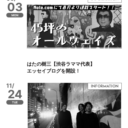
03
MON
はたの樹三【渋谷ラママ代表】
エッセイブログを開設！
11/
24
TUE