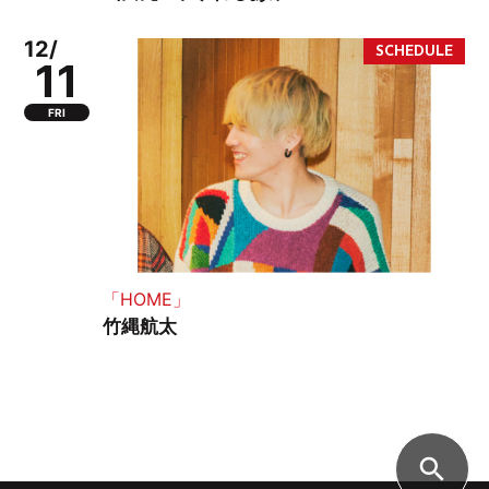
12/
11
FRI
「HOME」
竹縄航太
search