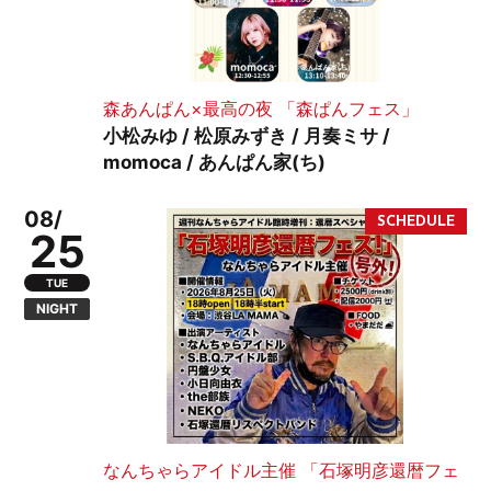
森あんぱん×最高の夜 「森ぱんフェス」
小松みゆ / 松原みずき / 月奏ミサ /
momoca / あんぱん家(ち)
08/
25
TUE
NIGHT
なんちゃらアイドル主催 「石塚明彦還暦フェ