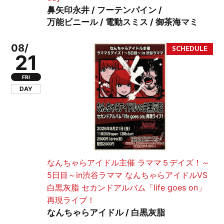
鼻矢印永井 / フーテンパイン /
万能ビニール / 電動スミス / 御茶海マミ
08/
21
FRI
DAY
なんちゃらアイドル主催 ラママ５デイズ！～
5日目～in渋谷ラママ なんちゃらアイドルVS
白黒灰脂 セカンドアルバム「life goes on」
再現ライブ！
なんちゃらアイドル / 白黒灰脂