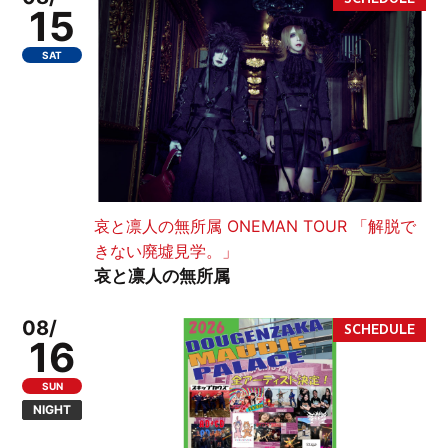
15
SAT
哀と凛人の無所属 ONEMAN TOUR 「解脱で
きない廃墟見学。」
哀と凛人の無所属
08/
16
SUN
NIGHT