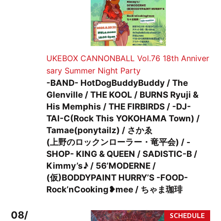
UKEBOX CANNONBALL Vol.76 18th Anniver
sary Summer Night Party
-BAND- HotDogBuddyBuddy / The
Glenville / THE KOOL / BURNS Ryuji &
His Memphis / THE FIRBIRDS / -DJ-
TAI-C(Rock This YOKOHAMA Town) /
Tamae(ponytailz) / さかゑ
(上野のロックンローラー・竜平会) / -
SHOP- KING & QUEEN / SADISTIC-B /
Kimmy’s♪ / 56’MODERNE /
(仮)BODDYPAINT HURRY’S -FOOD-
Rock’nCooking❥mee / ちゃま珈琲
08/