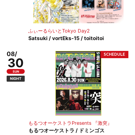
ふぃーるらいとTokyo Day2
Satsuki / vortEks-15 / toitoitoi
08/
30
SUN
NIGHT
もるつオーケストラPresents 『激突』
もるつオーケストラ / ドミンゴス