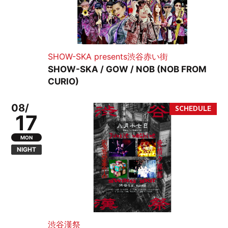
SHOW-SKA presents渋谷赤い街
SHOW-SKA / GOW / NOB (NOB FROM
CURIO)
08/
17
MON
NIGHT
渋谷漢祭