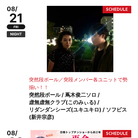
08/
21
FRI
NIGHT
突然段ボール／突段メンバー各ユニットで勢
揃い！！
突然段ボール / 蔦木俊二ソロ /
虚無虚無クラブ(このみぃる) /
リダンダンシーズ(ユキユキロ) / ソフビス
(新井宗彦)
08/