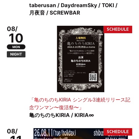
taberusan / DaydreamSky / TOKI /
月夜音 / SCREWBAR
08/
10
MON
NIGHT
「亀のちのちKIRIA シングル3連続リリース記
念ワンマン〜復活祭〜」
亀のちのちKIRIA / KIRIA∞
08/