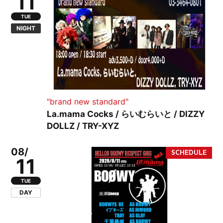
11
TUE
NIGHT
"brand new standard"
La.mama Cocks / らいむらいと / DIZZY
DOLLZ / TRY-XYZ
08/
11
TUE
DAY