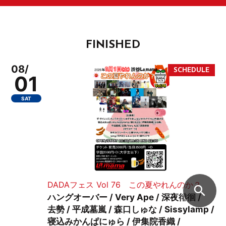
FINISHED
08/
01
SAT
DADAフェス Vol 76 この夏やれんのか？
search
ハングオーバー / Very Ape / 深夜徘徊 /
去勢 / 平成墓嵐 / 森口しゅな / Sissylamp /
寝込みかんぱにゅら / 伊集院香織 /