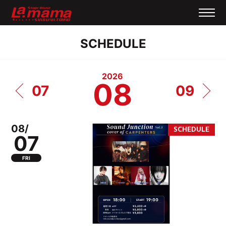
SCHEDULE
2026
08
07
09
08/
07
FRI