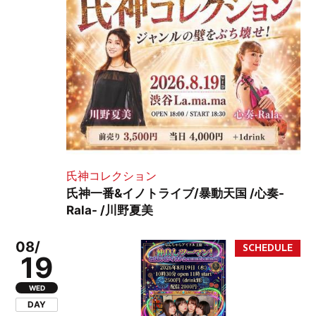
氏神コレクション
氏神一番&イノトライブ/暴動天国 /心奏-
Rala- /川野夏美
08/
19
WED
DAY