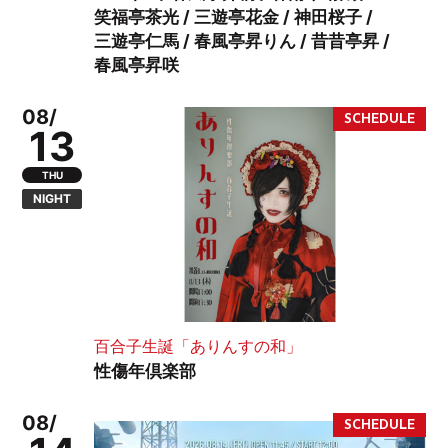
笑福亭茶光 / 三遊亭花金 / 神田桜子 /
三遊亭仁馬 / 春風亭昇りん / 昔昔亭昇 /
春風亭昇咲
08/
13
THU
NIGHT
百合子生誕「ありんすの和」
性傷年倶楽部
08/