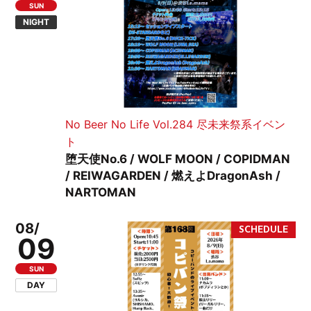
SUN
NIGHT
No Beer No Life Vol.284 尽未来祭系イベン
ト
堕天使No.6 / WOLF MOON / COPIDMAN
/ REIWAGARDEN / 燃えよDragonAsh /
NARTOMAN
08/
09
SUN
DAY