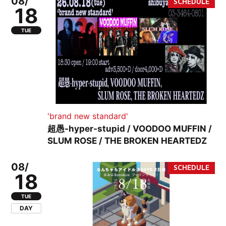
08/
18
TUE
'brand new standard'
超愚-hyper-stupid / VOODOO MUFFIN /
SLUM ROSE / THE BROKEN HEARTEDZ
08/
18
TUE
DAY