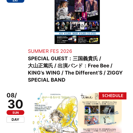
SAT
SUMMER FES 2026
SPECIAL GUEST：三国義貴氏 /
大山正篤氏 / 出演バンド：Free Bee /
KING’s WING / The Different’S / ZIGGY
SPECIAL BAND
08/
30
SUN
DAY