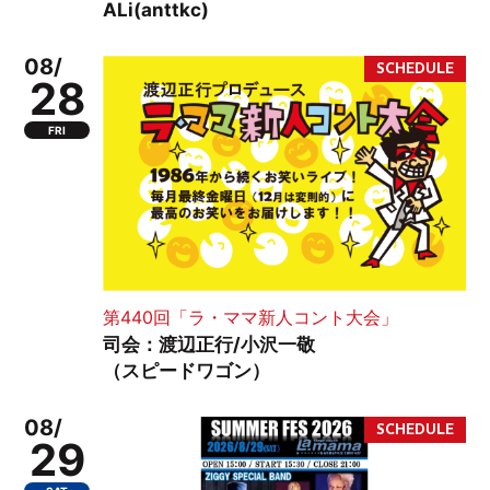
ALi(anttkc)
08/
28
FRI
第440回「ラ・ママ新人コント大会」
司会：渡辺正行/小沢一敬
（スピードワゴン）
08/
29