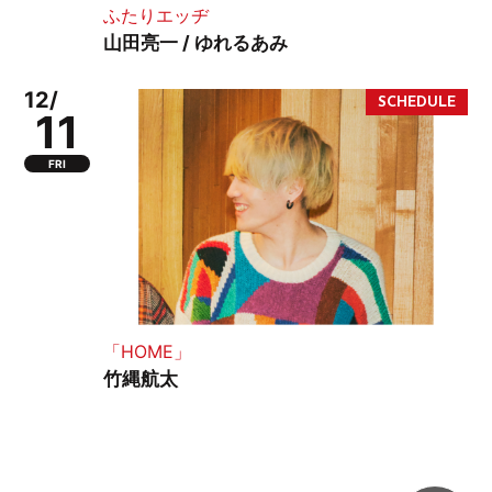
ふたりエッヂ
山田亮一 / ゆれるあみ
12/
11
FRI
「HOME」
竹縄航太