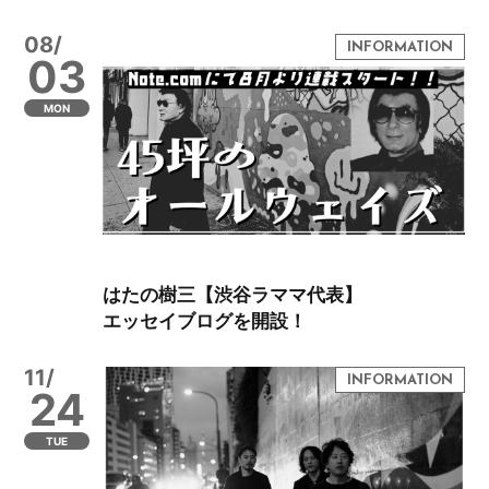
08/
03
MON
はたの樹三【渋谷ラママ代表】
エッセイブログを開設！
11/
24
TUE