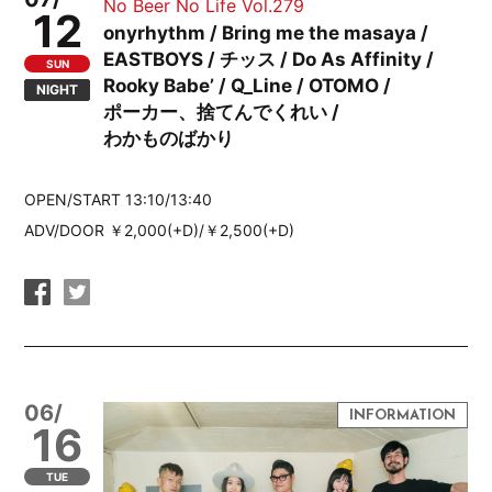
No Beer No Life Vol.279
12
onyrhythm / Bring me the masaya /
EASTBOYS / チッス / Do As Affinity /
SUN
Rooky Babe’ / Q_Line / OTOMO /
NIGHT
ポーカー、捨てんでくれい /
わかものばかり
OPEN/START 13:10/13:40
ADV/DOOR ￥2,000(+D)/￥2,500(+D)
06/
16
TUE