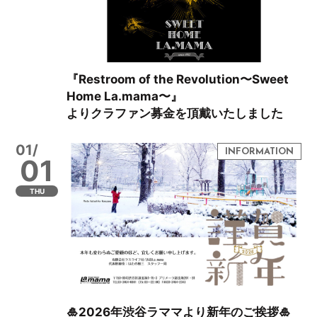
『Restroom of the Revolution〜Sweet
Home La.mama〜』
よりクラファン募金を頂戴いたしました
01/
01
THU
🎍2026年渋谷ラママより新年のご挨拶🎍