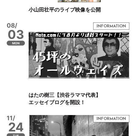
小山田壮平のライブ映像を公開
08/
03
MON
はたの樹三【渋谷ラママ代表】
エッセイブログを開設！
11/
24
TUE