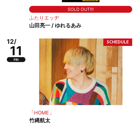
SOLD OUT!!!
ふたりエッヂ
山田亮一 / ゆれるあみ
12/
11
FRI
「HOME」
竹縄航太