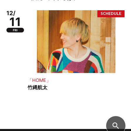
12/
11
FRI
「HOME」
竹縄航太
search