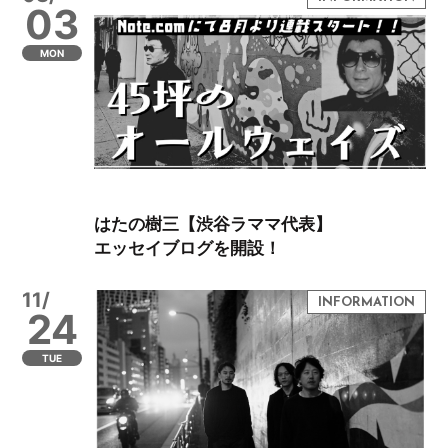
03
MON
はたの樹三【渋谷ラママ代表】
エッセイブログを開設！
11/
24
TUE