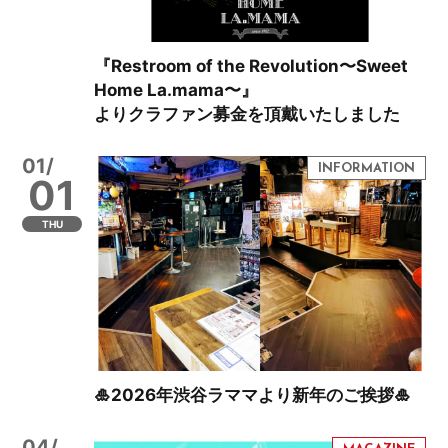
『Restroom of the Revolution〜Sweet
Home La.mama〜』
よりクラファン募金を頂戴いたしました
01/
01
THU
🎍2026年渋谷ラママより新年のご挨拶🎍
04/