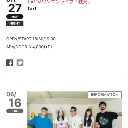
Tart1stワンマンライブ「耽美」
27
Tart
MON
NIGHT
OPEN/START 18:30/19:00
ADV/DOOR ￥4,000(+D)
06/
16
TUE