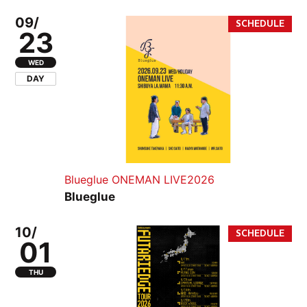
09/
23
WED
DAY
Blueglue ONEMAN LIVE2026
Blueglue
10/
01
THU