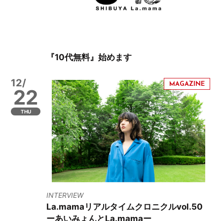
『10代無料』始めます
12/
22
THU
INTERVIEW
La.mamaリアルタイムクロニクルvol.50
ーあいみょんとLa.mamaー