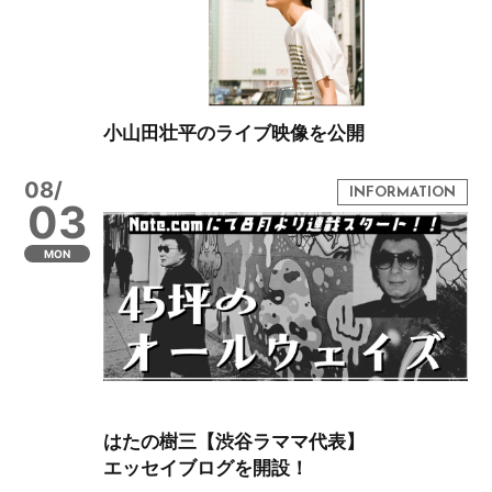
小山田壮平のライブ映像を公開
08/
03
MON
はたの樹三【渋谷ラママ代表】
エッセイブログを開設！