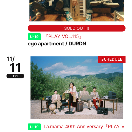
SOLD OUT!!!
『PLAY VOL.115』
U-19
ego apartment / DURDN
11/
11
FRI
La.mama 40th Anniversary『PLAY V
U-19