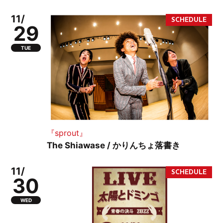
11/
29
TUE
『sprout』
The Shiawase / かりんちょ落書き
11/
30
WED