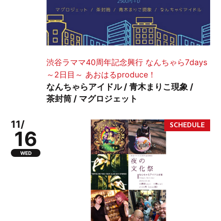
渋谷ラママ40周年記念興行 なんちゃら7days
～2日目～ あおはるproduce！
なんちゃらアイドル / 青木まりこ現象 /
茶封筒 / マグロジェット
11/
16
WED