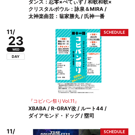
ダンス：忍零×ぺてぃず / 和歌和歌×
クリスタルボウル：詠泉＆MIRA /
太神楽曲芸：翁家勝丸 / 氏神一番
11/
23
WED
DAY
『コピバン祭りVol.11』
XBABA / R-GRAY改 / ルート44 /
ダイアモンド・ドッグ / 塁司
11/