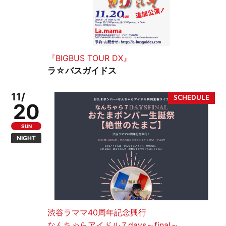
『BIGBUS TOUR DX』
ラ☆バスガイドス
11/
20
SUN
NIGHT
渋谷ラママ40周年記念興行
なんちゃらアイドル７days～final～