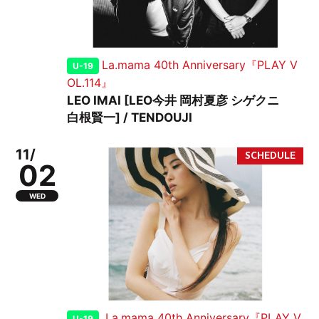
La.mama 40th Anniversary『PLAY V
U-19
OL.114』
LEO IMAI [LEO今井 岡村夏彦 シゲクニ
白根賢一] / TENDOUJI
11/
02
WED
La.mama 40th Anniversary『PLAY V
U-19