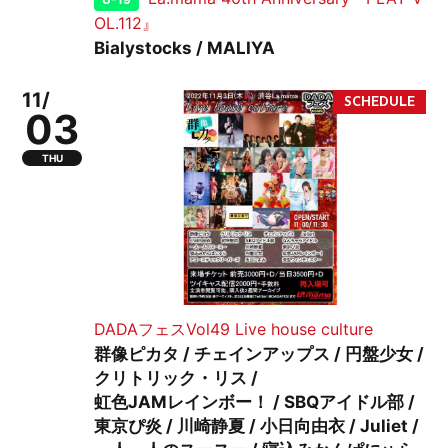
OL.112』
Bialystocks / MALIYA
11/
03
THU
DADAフェスVol49 Live house culture
群像ピカタ / チェインアップス / 円盤少女 /
クリトリック・リス /
虹色JAMレインボー！ / SBQアイドル部 /
東京ぴ炎 / 川崎静夏 / 小日向由衣 / Juliet /