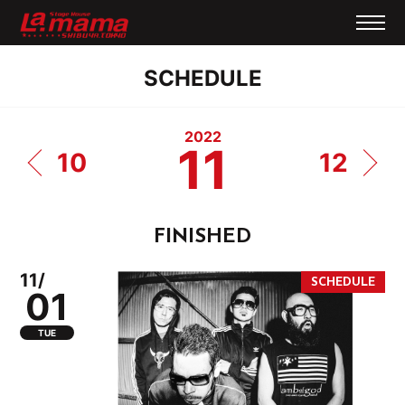
SCHEDULE
2022
11
10
12
FINISHED
11/
01
TUE