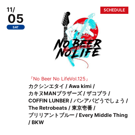
11/
05
SAT
『No Beer No LifeVol.125』
カクシンエタイ / Awa kimi /
カキヌMANブラザーズ / ザコブラ /
COFFIN LUNBER / バンアパどうでしょう /
The Retrobeats / 東京壱番 /
ブリリアントブルー / Every Middle Thing
/ BKW