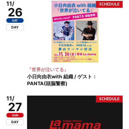
11/
26
SAT
DAY
『世界が泣いてる』
小日向由衣with 組織 / ゲスト：
PANTA(頭脳警察)
11/
27
SUN
DAY