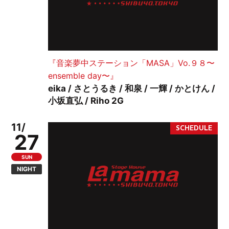
『音楽夢中ステーション「MASA」Vo.９８〜
ensemble day〜』
eika / さとうるき / 和泉 / 一輝 / かとけん /
小坂直弘 / Riho 2G
11/
27
SUN
NIGHT