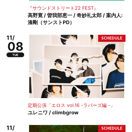
『サウンドストリート22 FEST』
高野寛 / 曽我部恵一 / 奇妙礼太郎 / 案内人:
湊剛（サンストPD）
11/
08
TUE
定期公演「エロス vol.16 -ラバーズ編 -」
ユレニワ / climbgrow
11/