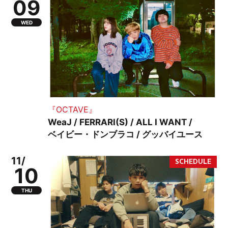
09
WED
『OCTAVE』
WeaJ / FERRARI(S) / ALL I WANT /
ベイビー・ドンブラコ / グッバイユース
11/
10
THU