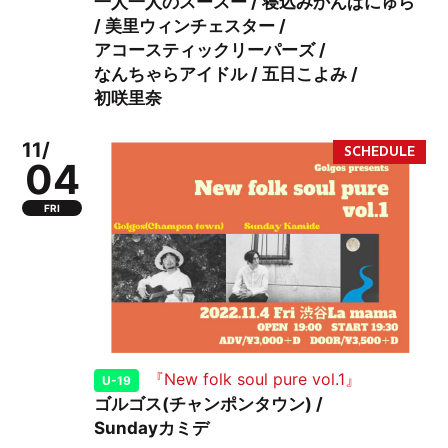
一人一人のスースー / 寝込みかんぱにゅら
/ 美里ウィンチェスター /
アコースティックリーパーズ /
なんちゃらアイドル / 五日こよみ /
初咲里奈
11/
04
FRI
『New folk soul pure vol.1』
U-19
ゴルゴス(チャンポンタウン) /
Sundayカミデ