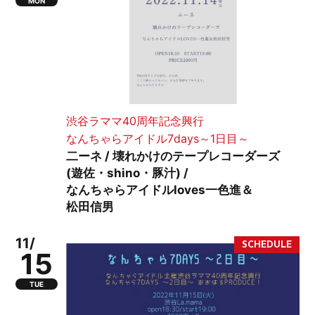
MON
渋谷ラママ40周年記念興行
なんちゃらアイドル7days～1日目～
二ーネ / 壊れかけのテープレコーダーズ
(遊佐・shino・豚汁) /
なんちゃらアイドルloves一色進＆
松田信男
11/
15
TUE