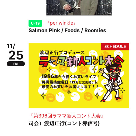
『periwinkle』
U-19
Salmon Pink / Foods / Roomies
11/
25
FRI
『第396回ラママ新人コント大会』
司会）渡辺正行(コント赤信号)