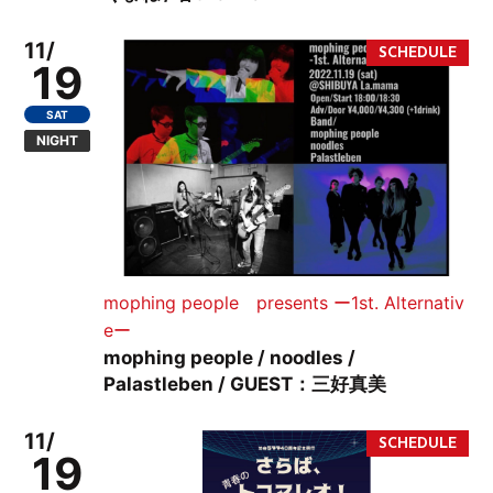
11/
19
SAT
NIGHT
mophing people presents ー1st. Alternativ
eー
mophing people / noodles /
Palastleben / GUEST：三好真美
11/
19