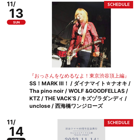
11/
13
SUN
『おっさんをなめるなよ！東京渋谷頂上編』
SS！MARK III！ / ダイナマイト☆ナオキ /
Tha pino noir / WOLF &GOODFELLAS /
KTZ / THE VACK’S / キズヅラダンディ /
unclose / 西海橋ワンジローズ
11/
14