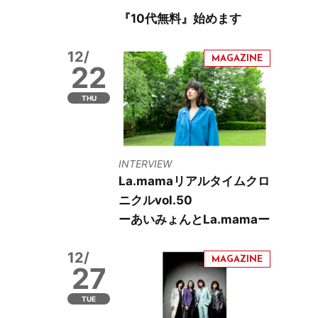
ま
『10代無料』始めます
12/
22
THU
INTERVIEW
La.mamaリアルタイムクロ
ニクルvol.50
ーあいみょんとLa.mamaー
12/
27
TUE