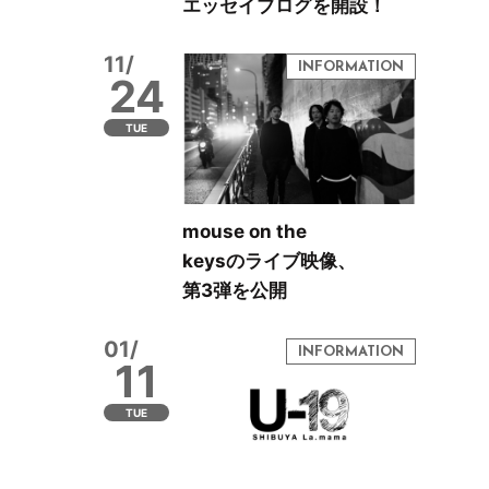
エッセイブログを開設！
11/
24
TUE
mouse on the
keysのライブ映像、
第3弾を公開
01/
11
TUE