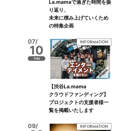
La.mamaで過ぎた時間を振
り返り、
未来に積み上げていくため
の特集企画
07/
10
THU
【渋谷La.mama
クラウドファンディング】
プロジェクトの支援者様一
覧を掲載いたします
09/