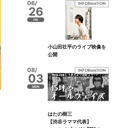
06/
26
FRI
小山田壮平のライブ映像を
公開
08/
03
MON
はたの樹三
【渋谷ラママ代表】