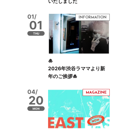
いたしました
01/
01
THU
🎍
2026年渋谷ラママより新
年のご挨拶🎍
04/
20
MON