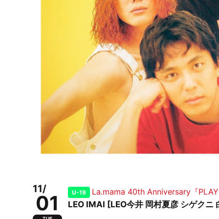
11/
La.mama 40th Anniversary『PLAY
U-19
01
LEO IMAI [LEO今井 岡村夏彦 シゲクニ 白
TUE