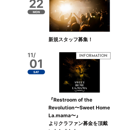
22
MON
新規スタッフ募集！
11/
01
SAT
『Restroom of the
Revolution〜Sweet Home
La.mama〜』
よりクラファン募金を頂戴