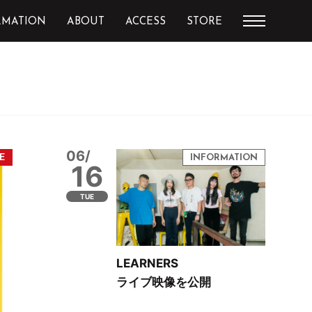
RMATION
ABOUT
ACCESS
STORE
06/
16
TUE
LEARNERS
ライブ映像を公開