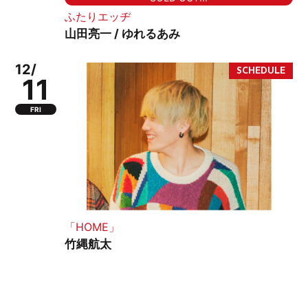
ふたりエッヂ
山田亮一 / ゆれるあみ
12/
11
FRI
「HOME」
竹縄航太