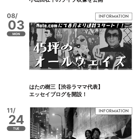
08/
03
MON
はたの樹三【渋谷ラママ代表】
エッセイブログを開設！
11/
24
TUE