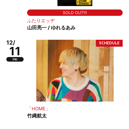
SOLD OUT!!!
ふたりエッヂ
山田亮一 / ゆれるあみ
12/
11
FRI
「HOME」
竹縄航太