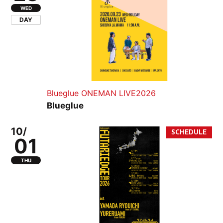
WED
DAY
Blueglue ONEMAN LIVE2026
Blueglue
10/
01
THU