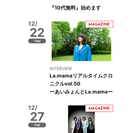
『10代無料』始めます
12/
22
THU
INTERVIEW
La.mamaリアルタイムクロ
ニクルvol.50
ーあいみょんとLa.mamaー
12/
27
TUE