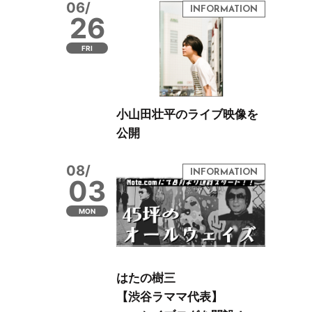
06/
26
FRI
小山田壮平のライブ映像を
公開
08/
03
MON
はたの樹三
【渋谷ラママ代表】