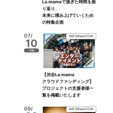
La.mamaで過ぎた時間を振
り返り、
未来に積み上げていくため
の特集企画
07/
10
THU
【渋谷La.mama
クラウドファンディング】
プロジェクトの支援者様一
覧を掲載いたします
09/