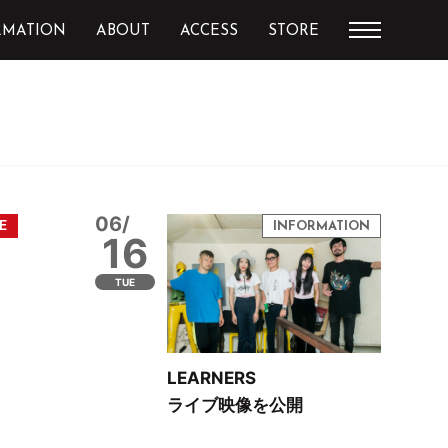
RMATION
ABOUT
ACCESS
STORE
06/
16
TUE
LEARNERS
ライブ映像を公開