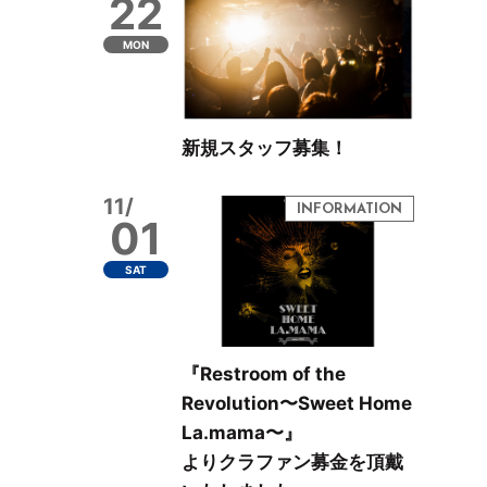
22
MON
新規スタッフ募集！
11/
01
SAT
『Restroom of the
Revolution〜Sweet Home
La.mama〜』
よりクラファン募金を頂戴