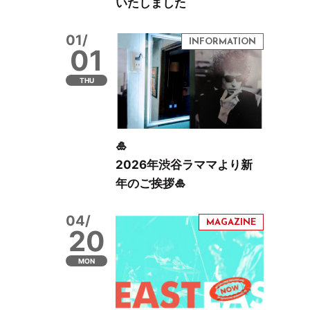
いたしました
01/
01
THU
🎍
2026年渋谷ラママより新
年のご挨拶🎍
04/
20
MON