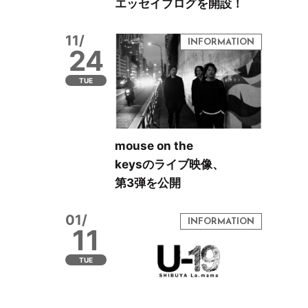
エッセイブログを開設！
11/
24
TUE
mouse on the
keysのライブ映像、
第3弾を公開
01/
11
TUE