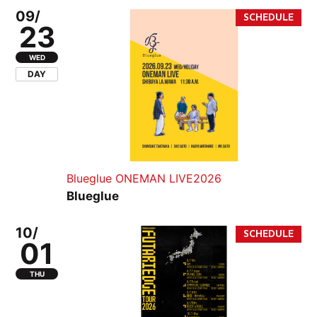
09/
23
WED
DAY
Blueglue ONEMAN LIVE2026
Blueglue
10/
01
THU