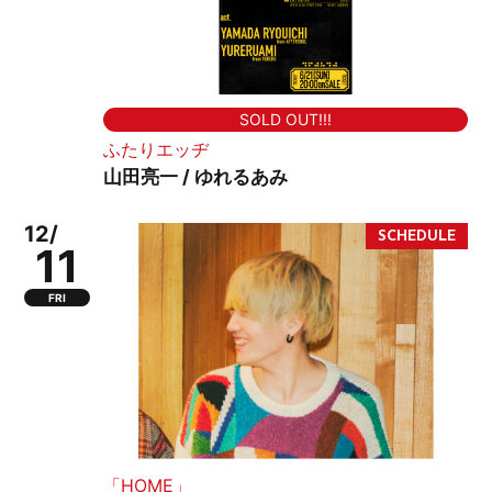
SOLD OUT!!!
ふたりエッヂ
山田亮一 / ゆれるあみ
12/
11
FRI
「HOME」