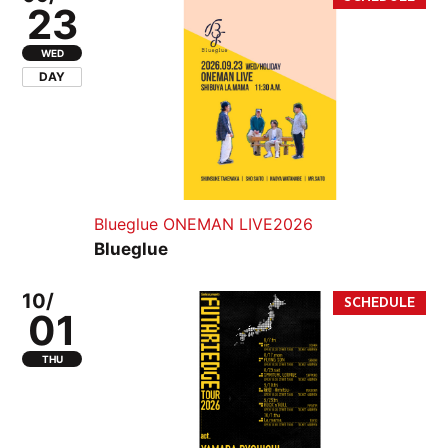
23
WED
DAY
Blueglue ONEMAN LIVE2026
Blueglue
10/
01
THU