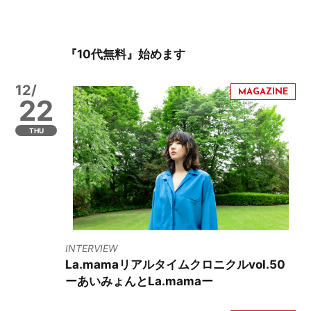
『10代無料』始めます
12/
22
THU
INTERVIEW
La.mamaリアルタイムクロニクルvol.50
ーあいみょんとLa.mamaー