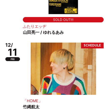
SOLD OUT!!!
ふたりエッヂ
山田亮一 / ゆれるあみ
12/
11
FRI
「HOME」
竹縄航太