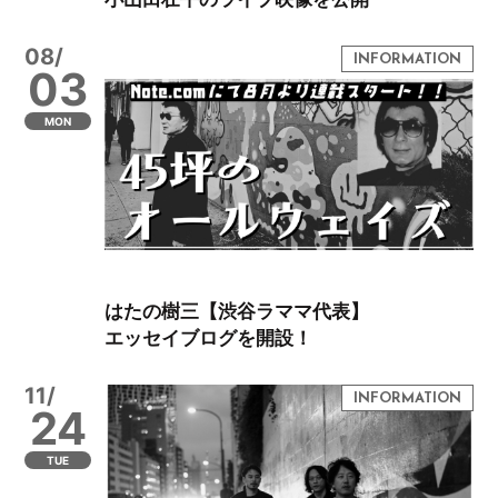
08/
03
MON
はたの樹三【渋谷ラママ代表】
エッセイブログを開設！
11/
24
TUE