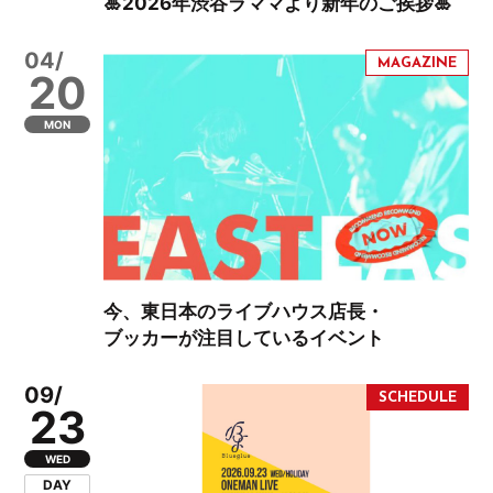
🎍2026年渋谷ラママより新年のご挨拶🎍
04/
20
MON
今、東日本のライブハウス店長・
ブッカーが注目しているイベント
09/
23
WED
DAY