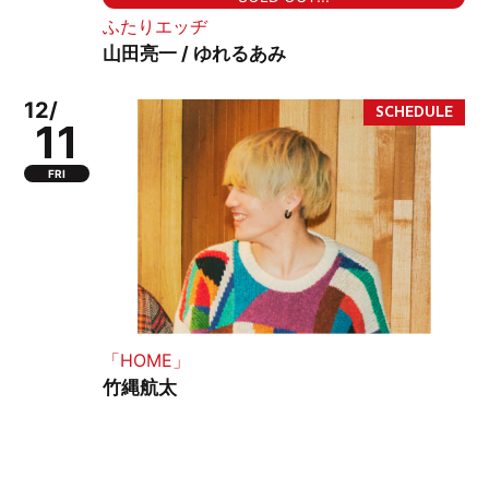
ふたりエッヂ
山田亮一 / ゆれるあみ
12/
11
FRI
「HOME」
竹縄航太