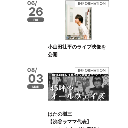
06/
26
FRI
小山田壮平のライブ映像を
公開
08/
03
MON
はたの樹三
【渋谷ラママ代表】