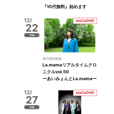
『10代無料』始めます
12/
22
THU
INTERVIEW
La.mamaリアルタイムクロ
ニクルvol.50
ーあいみょんとLa.mamaー
12/
27
TUE