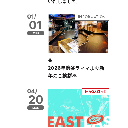
いたしました
01/
01
THU
🎍
2026年渋谷ラママより新
年のご挨拶🎍
04/
20
MON