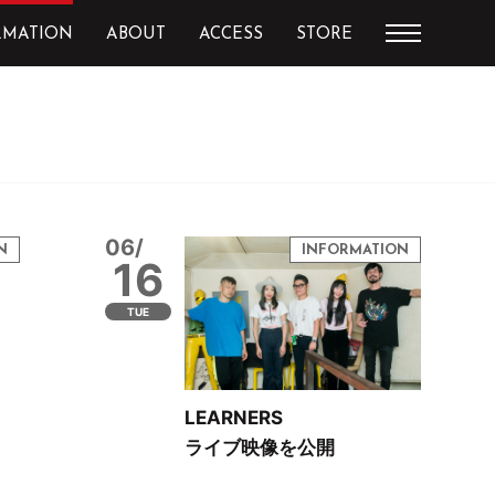
RMATION
ABOUT
ACCESS
STORE
06/
16
TUE
LEARNERS
ライブ映像を公開