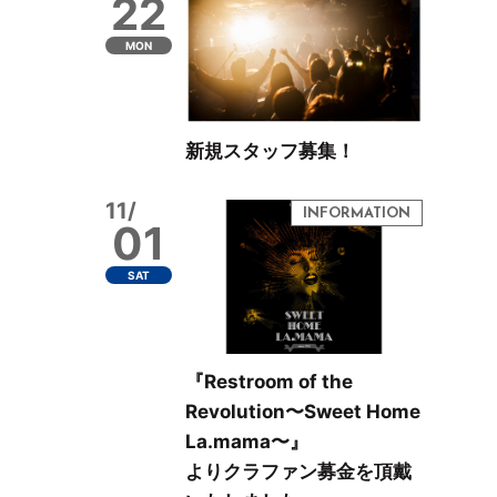
22
MON
新規スタッフ募集！
11/
01
SAT
『Restroom of the
Revolution〜Sweet Home
La.mama〜』
よりクラファン募金を頂戴