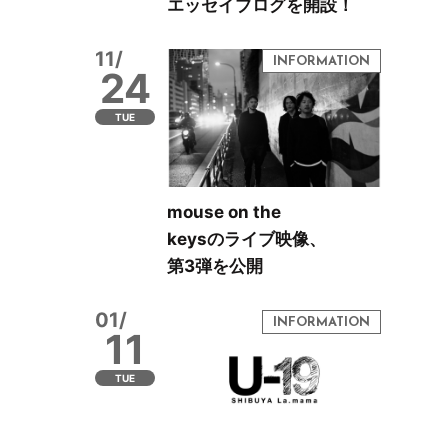
エッセイブログを開設！
11/
24
TUE
mouse on the
keysのライブ映像、
第3弾を公開
01/
11
TUE