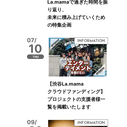
La.mamaで過ぎた時間を振
り返り、
未来に積み上げていくため
の特集企画
07/
10
THU
【渋谷La.mama
クラウドファンディング】
プロジェクトの支援者様一
覧を掲載いたします
09/