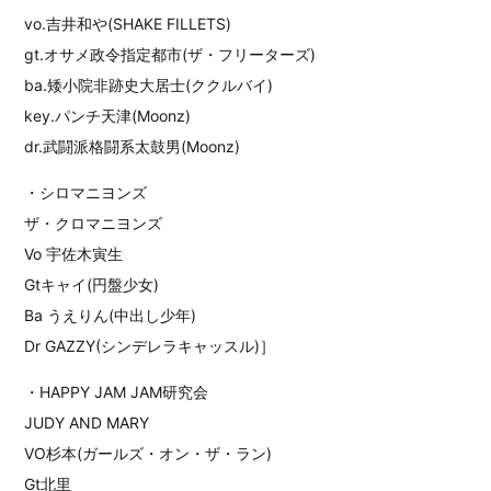
vo.吉井和や(SHAKE FILLETS)
gt.オサメ政令指定都市(ザ・フリーターズ)
ba.矮小院非跡史大居士(ククルバイ)
key.パンチ天津(Moonz)
dr.武闘派格闘系太鼓男(Moonz)
・シロマニヨンズ
ザ・クロマニヨンズ
Vo 宇佐木寅生
Gtキャイ(円盤少女)
Ba うえりん(中出し少年)
Dr GAZZY(シンデレラキャッスル)］
・HAPPY JAM JAM研究会
JUDY AND MARY
VO杉本(ガールズ・オン・ザ・ラン)
Gt北里