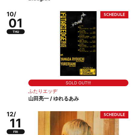
10/
01
THU
SOLD OUT!!!
ふたりエッヂ
山田亮一 / ゆれるあみ
12/
11
FRI