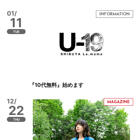
01/
11
TUE
『10代無料』始めます
12/
22
THU