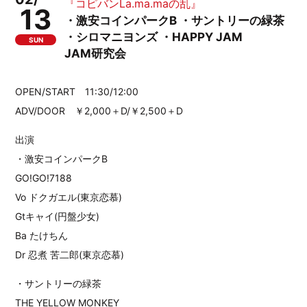
『コピバンLa.ma.maの乱』
13
・激安コインパークB ・サントリーの緑茶
・シロマニヨンズ ・HAPPY JAM
SUN
JAM研究会
OPEN/START 11:30/12:00
ADV/DOOR ￥2,000＋D/￥2,500＋D
出演
・激安コインパークB
GO!GO!7188
Vo ドクガエル(東京恋慕)
Gtキャイ(円盤少女)
Ba たけちん
Dr 忍煮 苦二郎(東京恋慕)
・サントリーの緑茶
THE YELLOW MONKEY