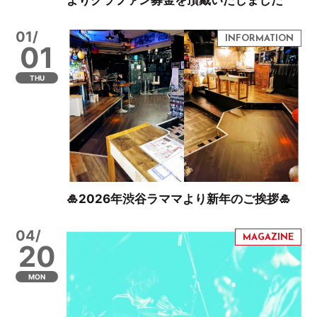
01/
01
THU
🎍2026年渋谷ラママより新年のご挨拶🎍
04/
20
MON