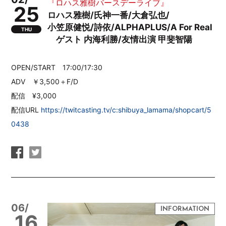
『ロハス雅樹バースデーライブ』
25
ロハス雅樹/氏神一番/大倉弘也/
小笠原健悦/詩依/ALPHAPLUS/A For Real
THU
ゲスト 内海利勝/友情出演 甲斐智陽
OPEN/START 17:00/17:30
ADV ￥3,500＋F/D
配信 ¥3,000
配信URL
https://twitcasting.tv/c:shibuya_lamama/shopcart/5
0438
06/
16