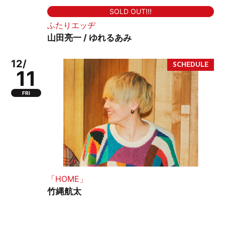
SOLD OUT!!!
ふたりエッヂ
山田亮一 / ゆれるあみ
12/
11
FRI
「HOME」
竹縄航太