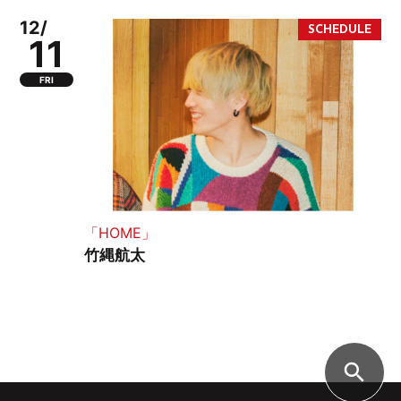
12/
11
FRI
「HOME」
竹縄航太
search