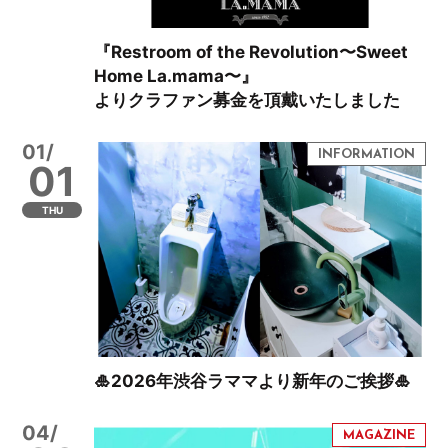
『Restroom of the Revolution〜Sweet
Home La.mama〜』
よりクラファン募金を頂戴いたしました
01/
01
THU
🎍2026年渋谷ラママより新年のご挨拶🎍
04/