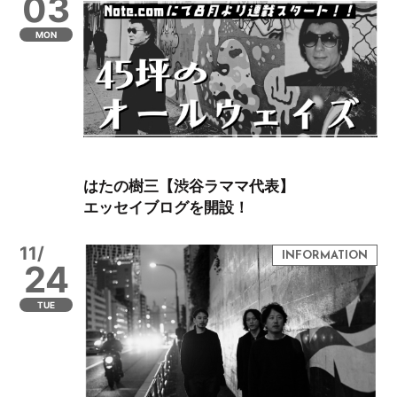
03
MON
はたの樹三【渋谷ラママ代表】
エッセイブログを開設！
11/
24
TUE