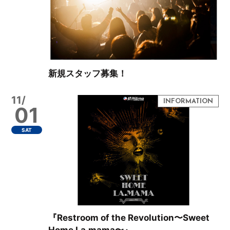
新規スタッフ募集！
11/
01
SAT
『Restroom of the Revolution〜Sweet
Home La.mama〜』