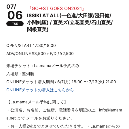
07/
『GO→ST GOES ON2021』
06
ISSIKI AT ALL(一色進/大田譲/澄田健/
小関純匡) / 直美ズ(立花直美/石山直美/
TUE
関根直美)
OPEN/START 17:30/18:00
ADV/ONLINE ¥3,500＋F/D / ¥2,500
来場チケット : La.mamaメール予約のみ
入場順 : 整列順
ONLINEチケット購入期間 : 6/7(月) 18:00 〜 7/13(火) 21:00
ONLINEチケットの購入はこちらから！
【La.mamaメール予約に関して】
・公演名、お名前、ご住所、電話番号を明記の上、info@lamam
a.net まで メールをお送りください。
・お一人様2枚までとさせていただきます。 ・La.mamaからの