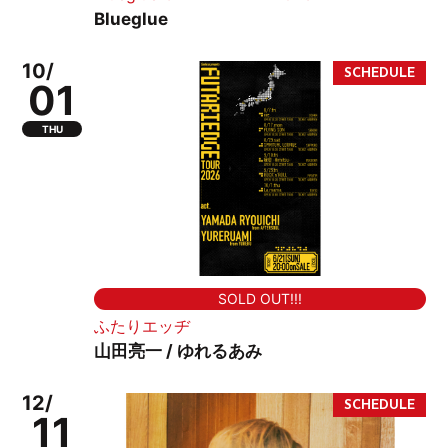
Blueglue
10/
01
THU
SOLD OUT!!!
ふたりエッヂ
山田亮一 / ゆれるあみ
12/
11