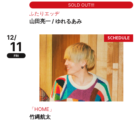
SOLD OUT!!!
ふたりエッヂ
山田亮一 / ゆれるあみ
12/
11
FRI
「HOME」
竹縄航太