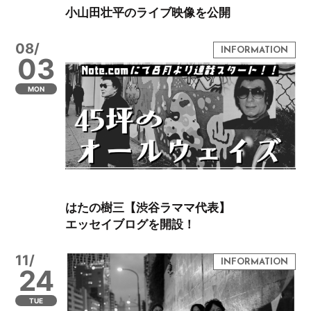
小山田壮平のライブ映像を公開
08/
03
MON
はたの樹三【渋谷ラママ代表】
エッセイブログを開設！
11/
24
TUE