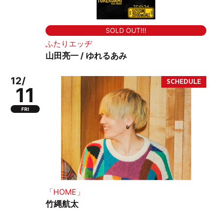
SOLD OUT!!!
ふたりエッヂ
山田亮一 / ゆれるあみ
12/
11
FRI
「HOME」
竹縄航太