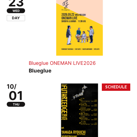
23
WED
DAY
Blueglue ONEMAN LIVE2026
Blueglue
10/
01
THU