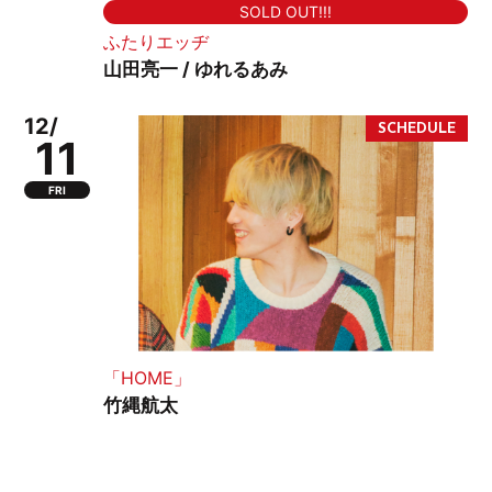
SOLD OUT!!!
ふたりエッヂ
山田亮一 / ゆれるあみ
12/
11
FRI
「HOME」
竹縄航太