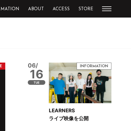
RMATION
ABOUT
ACCESS
STORE
06/
16
TUE
LEARNERS
ライブ映像を公開