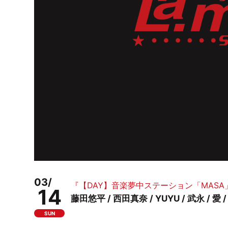
03/
『【DAY】音楽夢中ステーション「MASA」Vo.8
14
藤田悠平 / 西田真奈 / YUYU / 武永 / 愛 
SUN