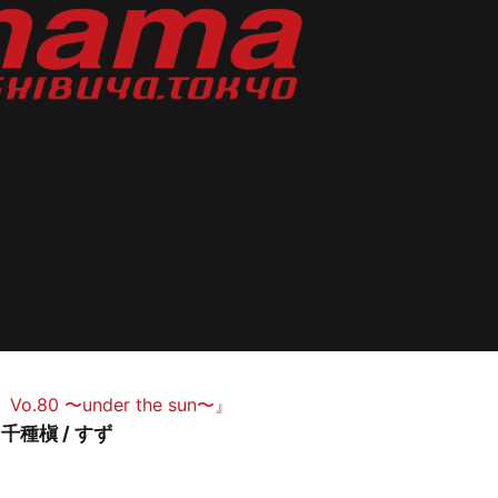
0 〜under the sun〜』
/ 千種槇 / すず