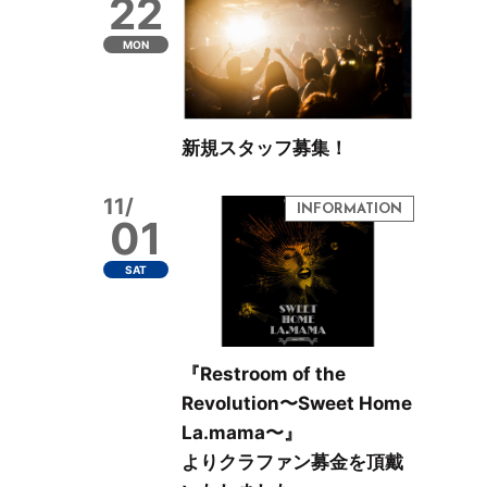
22
MON
新規スタッフ募集！
11/
01
SAT
『Restroom of the
Revolution〜Sweet Home
La.mama〜』
よりクラファン募金を頂戴