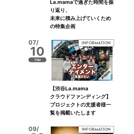
La.mamaで過ぎた時間を振
り返り、
未来に積み上げていくため
の特集企画
07/
10
THU
【渋谷La.mama
クラウドファンディング】
プロジェクトの支援者様一
覧を掲載いたします
09/