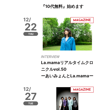
『10代無料』始めます
12/
22
THU
INTERVIEW
La.mamaリアルタイムクロ
ニクルvol.50
ーあいみょんとLa.mamaー
12/
27
TUE