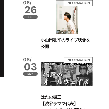
06/
26
FRI
小山田壮平のライブ映像を
公開
08/
03
MON
はたの樹三
【渋谷ラママ代表】