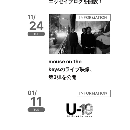
エッセイブログを開設！
11/
24
TUE
mouse on the
keysのライブ映像、
第3弾を公開
01/
11
TUE