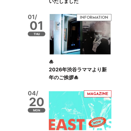
いたしました
01/
01
THU
🎍
2026年渋谷ラママより新
年のご挨拶🎍
04/
20
MON