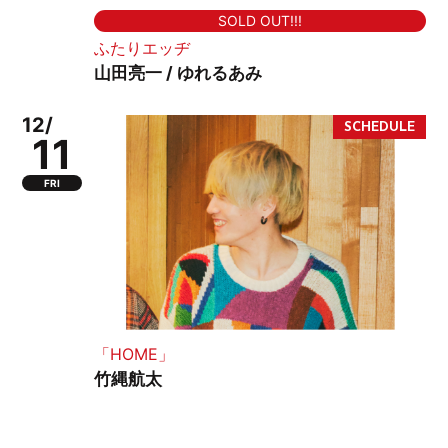
SOLD OUT!!!
ふたりエッヂ
山田亮一 / ゆれるあみ
12/
11
FRI
「HOME」
竹縄航太