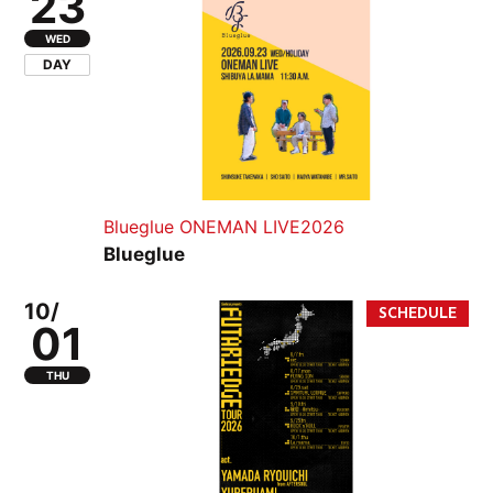
23
WED
DAY
Blueglue ONEMAN LIVE2026
Blueglue
10/
01
THU