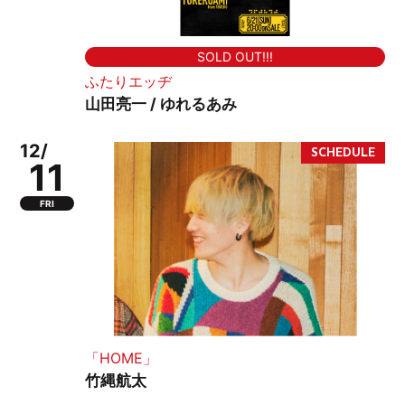
SOLD OUT!!!
ふたりエッヂ
山田亮一 / ゆれるあみ
12/
11
FRI
「HOME」
竹縄航太