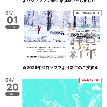
よりクラファン募金を頂戴いたしました
01/
01
THU
🎍2026年渋谷ラママより新年のご挨拶🎍
04/
20
MON