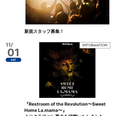
新規スタッフ募集！
11/
01
SAT
『Restroom of the Revolution〜Sweet
Home La.mama〜』