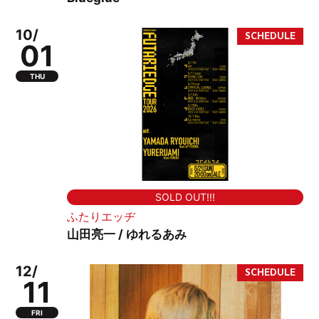
10/
01
THU
SOLD OUT!!!
ふたりエッヂ
山田亮一 / ゆれるあみ
12/
11
FRI