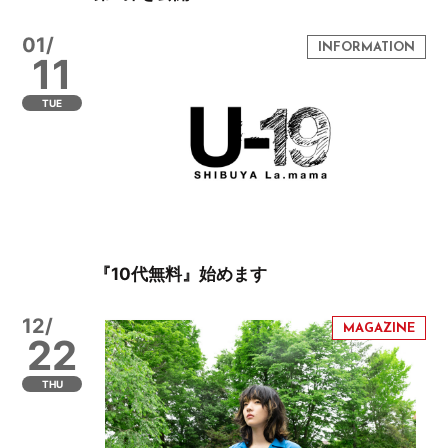
01/
11
TUE
『10代無料』始めます
12/
22
THU