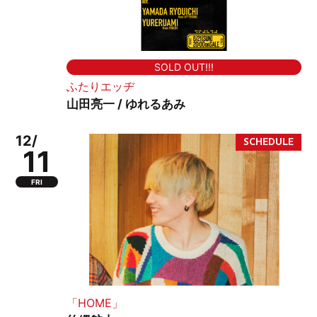
SOLD OUT!!!
ふたりエッヂ
山田亮一 / ゆれるあみ
12/
11
FRI
「HOME」