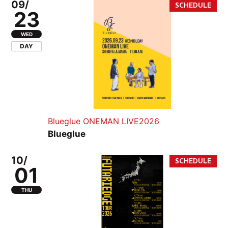
09/
23
WED
DAY
Blueglue ONEMAN LIVE2026
Blueglue
10/
01
THU