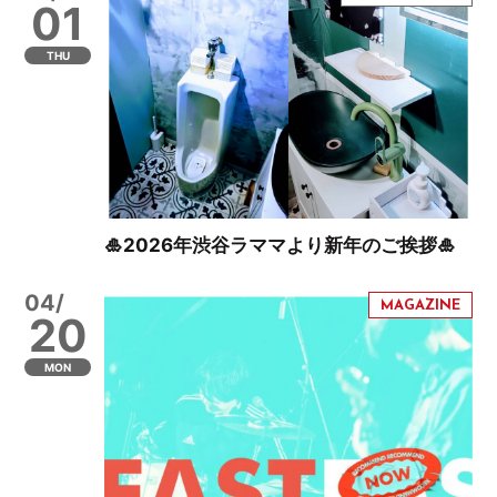
01
THU
🎍2026年渋谷ラママより新年のご挨拶🎍
04/
20
MON