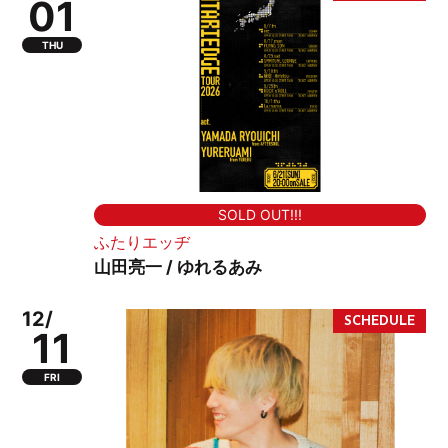
01
THU
SOLD OUT!!!
ふたりエッヂ
山田亮一 / ゆれるあみ
12/
11
FRI