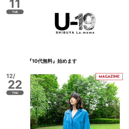
11
TUE
『10代無料』始めます
12/
22
THU