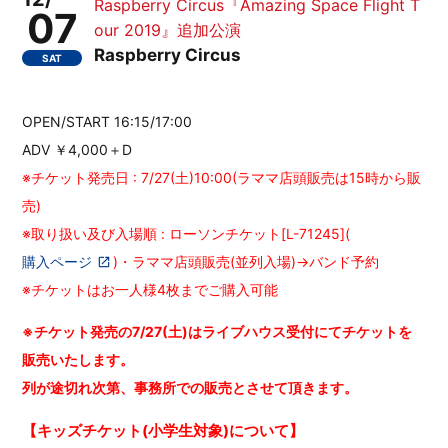
Raspberry Circus『Amazing Space Flight T
07
our 2019』追加公演
Raspberry Circus
SAT
OPEN/START 16:15/17:00
ADV ￥4,000＋D
※チケット発売日 : 7/27(土)10:00(ラママ店頭販売は15時から販
売)
※取り扱い及び入場順 : ローソンチケット[L-71245](
購入ページ
)・ラママ店頭販売(並列入場)→バンド予約
※チケットはお一人様4枚までご購入可能
※チケット発売の7/27(土)はライブハウス受付にてチケットを
販売いたします。
列が途切れ次第、事務所での販売とさせて頂きます。
【
キッズ
チケット
(小学生対象)について】