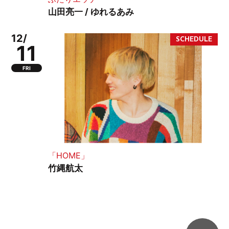
山田亮一 / ゆれるあみ
12/
11
FRI
「HOME」
竹縄航太