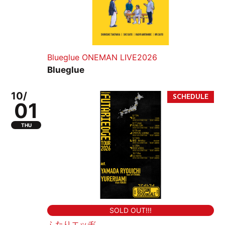
Blueglue ONEMAN LIVE2026
Blueglue
10/
01
THU
SOLD OUT!!!
ふたりエッヂ