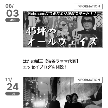
08/
03
MON
はたの樹三【渋谷ラママ代表】
エッセイブログを開設！
11/
24
TUE