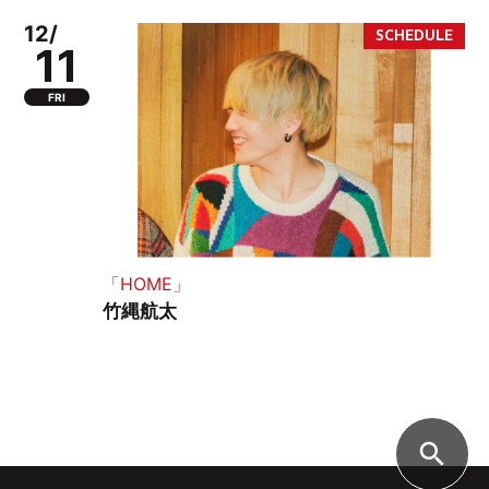
12/
11
FRI
「HOME」
竹縄航太
search