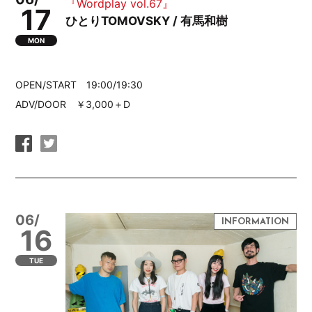
『Wordplay vol.67』
17
ひとりTOMOVSKY / 有馬和樹
MON
OPEN/START 19:00/19:30
ADV/DOOR ￥3,000＋D
06/
16
TUE