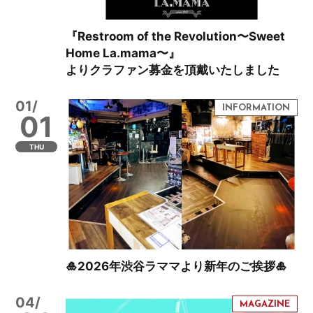
『Restroom of the Revolution〜Sweet
Home La.mama〜』
よりクラファン募金を頂戴いたしました
01/
01
THU
🎍2026年渋谷ラママより新年のご挨拶🎍
04/