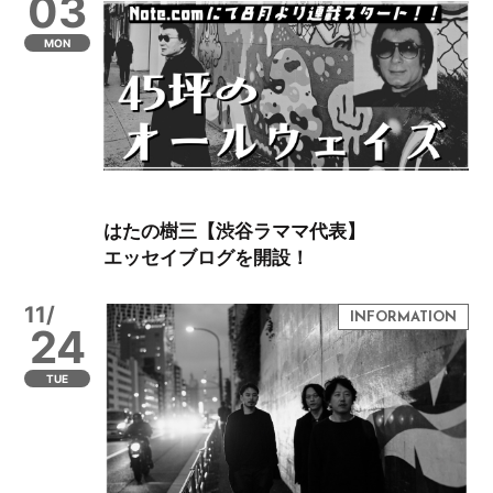
03
MON
はたの樹三【渋谷ラママ代表】
エッセイブログを開設！
11/
24
TUE