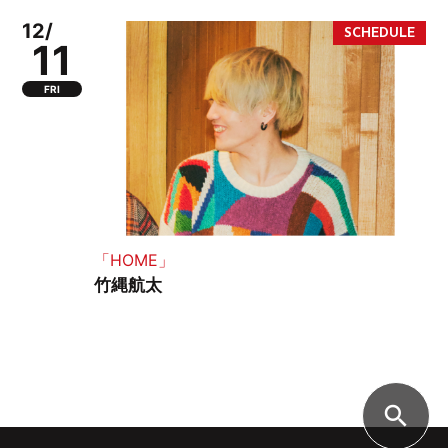
12/
11
FRI
「HOME」
竹縄航太
search