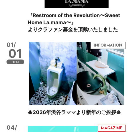
『Restroom of the Revolution〜Sweet
Home La.mama〜』
よりクラファン募金を頂戴いたしました
01/
01
THU
🎍2026年渋谷ラママより新年のご挨拶🎍
04/