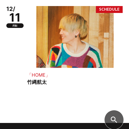
12/
11
FRI
「HOME」
竹縄航太
search