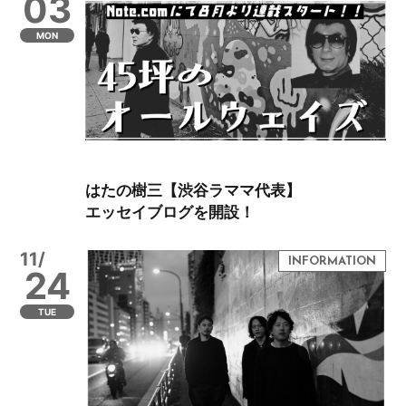
03
MON
はたの樹三【渋谷ラママ代表】
エッセイブログを開設！
11/
24
TUE