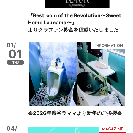
『Restroom of the Revolution〜Sweet
Home La.mama〜』
よりクラファン募金を頂戴いたしました
01/
01
THU
🎍2026年渋谷ラママより新年のご挨拶🎍
04/