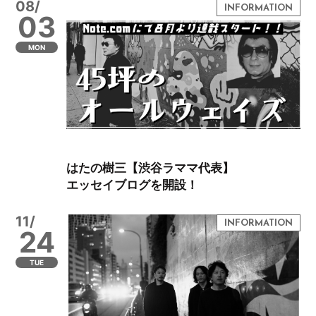
08/
03
MON
はたの樹三【渋谷ラママ代表】
エッセイブログを開設！
11/
24
TUE