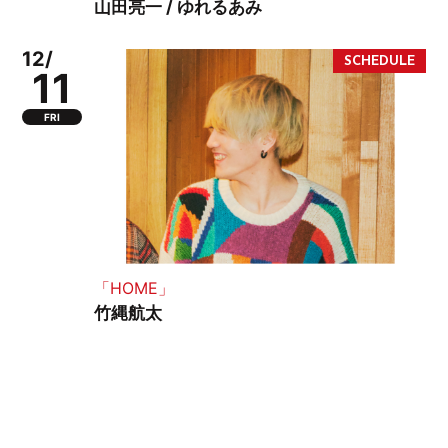
山田亮一 / ゆれるあみ
12/
11
FRI
「HOME」
竹縄航太