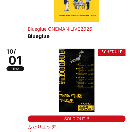
Blueglue ONEMAN LIVE2026
Blueglue
10/
01
THU
SOLD OUT!!!
ふたりエッヂ