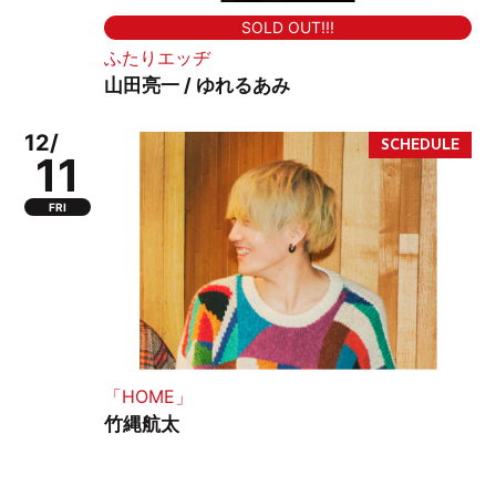
SOLD OUT!!!
ふたりエッヂ
山田亮一 / ゆれるあみ
12/
11
FRI
「HOME」
竹縄航太