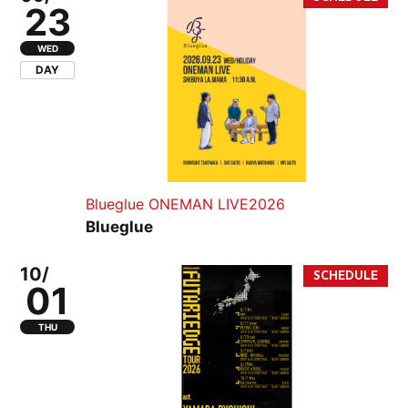
23
WED
DAY
Blueglue ONEMAN LIVE2026
Blueglue
10/
01
THU