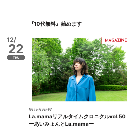
『10代無料』始めます
12/
22
THU
INTERVIEW
La.mamaリアルタイムクロニクルvol.50
ーあいみょんとLa.mamaー