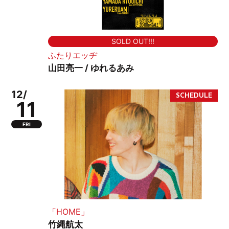
SOLD OUT!!!
ふたりエッヂ
山田亮一 / ゆれるあみ
12/
11
FRI
「HOME」
竹縄航太