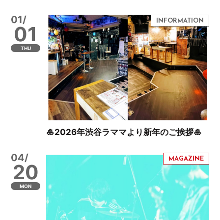
01/
01
THU
🎍2026年渋谷ラママより新年のご挨拶🎍
04/
20
MON