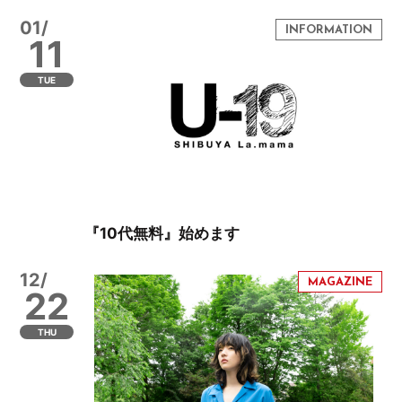
01/
11
TUE
『10代無料』始めます
12/
22
THU