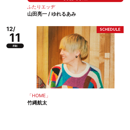
ふたりエッヂ
山田亮一 / ゆれるあみ
12/
11
FRI
「HOME」
竹縄航太