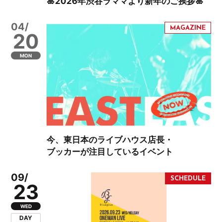
🎍2026年渋谷ラママより新年のご挨拶🎍
04/
20
MON
今、東日本のライブハウス店長・
ブッカーが注目しているイベント
09/
23
WED
DAY