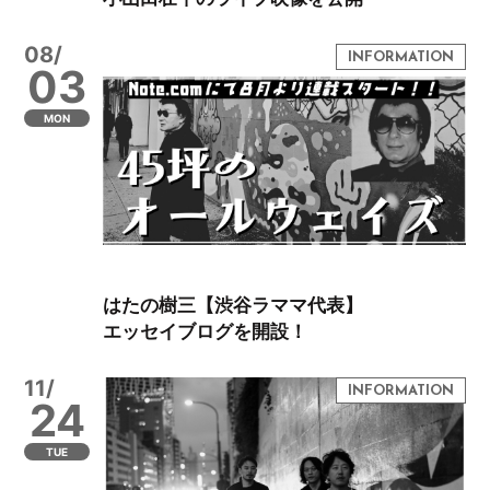
08/
03
MON
はたの樹三【渋谷ラママ代表】
エッセイブログを開設！
11/
24
TUE