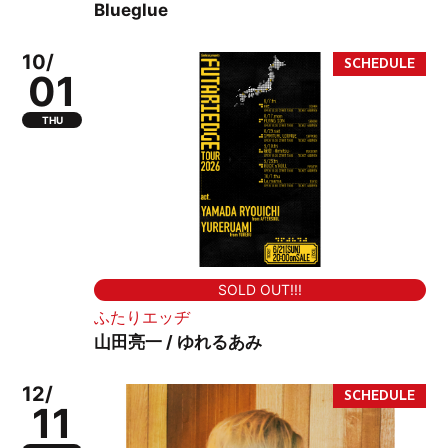
Blueglue
10/
01
THU
SOLD OUT!!!
ふたりエッヂ
山田亮一 / ゆれるあみ
12/
11