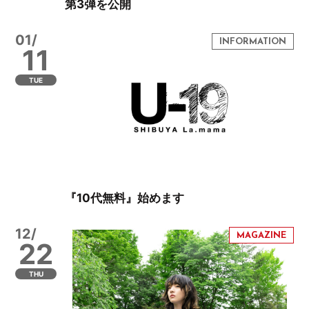
第3弾を公開
01/
11
TUE
『10代無料』始めます
12/
22
THU