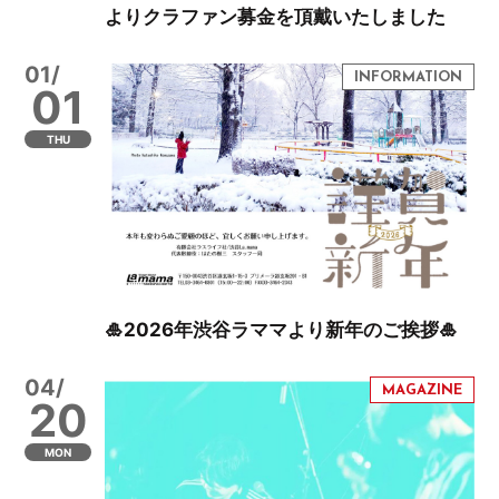
よりクラファン募金を頂戴いたしました
01/
01
THU
🎍2026年渋谷ラママより新年のご挨拶🎍
04/
20
MON