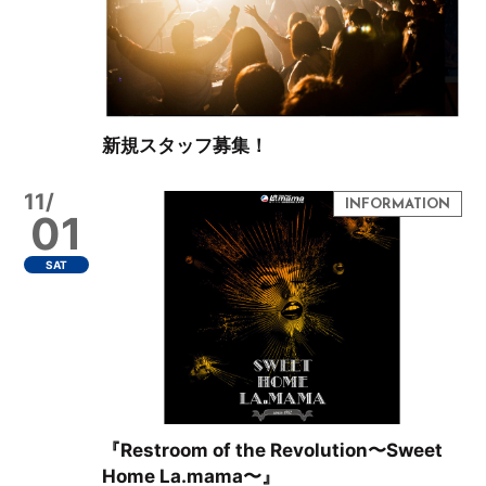
新規スタッフ募集！
11/
01
SAT
『Restroom of the Revolution〜Sweet
Home La.mama〜』