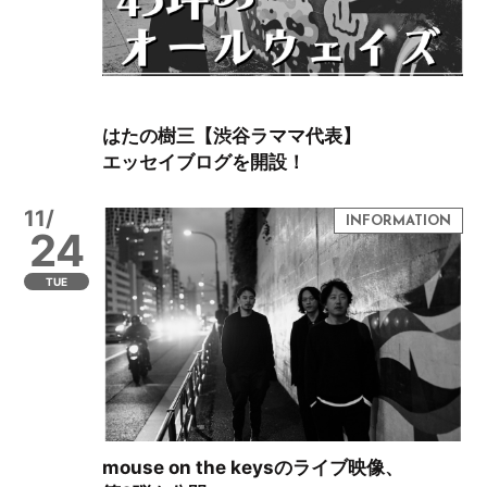
はたの樹三【渋谷ラママ代表】
エッセイブログを開設！
11/
24
TUE
mouse on the keysのライブ映像、