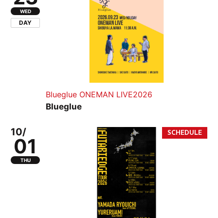
WED
DAY
Blueglue ONEMAN LIVE2026
Blueglue
10/
01
THU