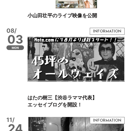
小山田壮平のライブ映像を公開
08/
03
MON
はたの樹三【渋谷ラママ代表】
エッセイブログを開設！
11/
24