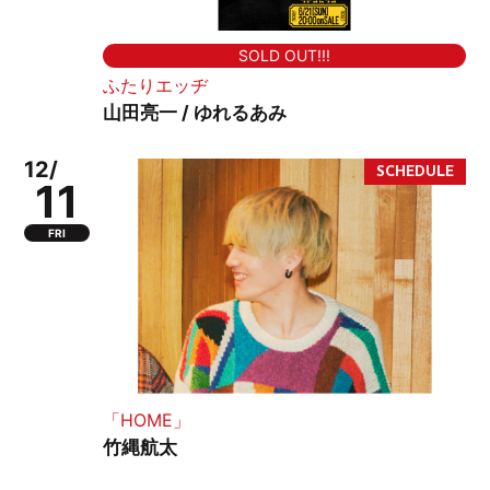
SOLD OUT!!!
ふたりエッヂ
山田亮一 / ゆれるあみ
12/
11
FRI
「HOME」
竹縄航太