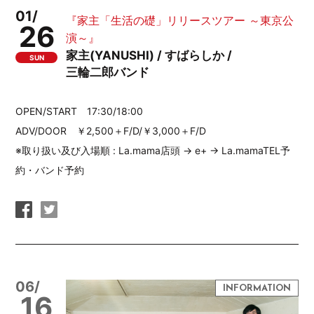
01/
『家主「生活の礎」リリースツアー ～東京公
26
演～』
家主(YANUSHI) / すばらしか /
SUN
三輪二郎バンド
OPEN/START 17:30/18:00
ADV/DOOR ￥2,500＋F/D/￥3,000＋F/D
※取り扱い及び入場順 : La.mama店頭 → e+ → La.mamaTEL予
約・バンド予約
06/
16