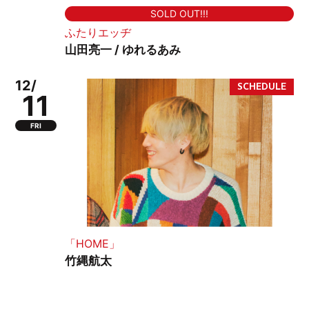
SOLD OUT!!!
ふたりエッヂ
山田亮一 / ゆれるあみ
12/
11
FRI
「HOME」
竹縄航太